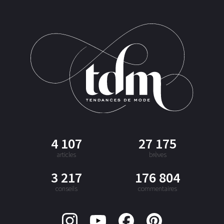
4 107
27 175
articles
brèves
3 217
176 804
conseils
commentaires