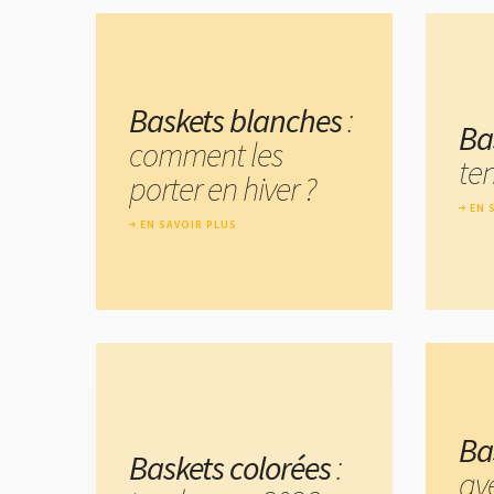
Baskets blanches
:
Ba
comment les
te
porter en hiver ?
EN 
EN SAVOIR PLUS
Ba
Baskets colorées
:
av