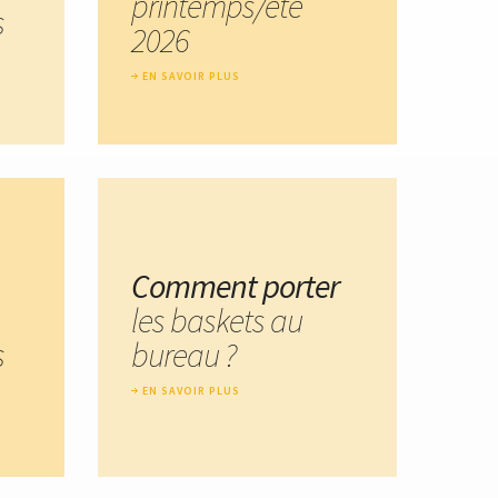
printemps/été
s
2026
EN SAVOIR PLUS
Comment porter
les baskets au
s
bureau ?
EN SAVOIR PLUS