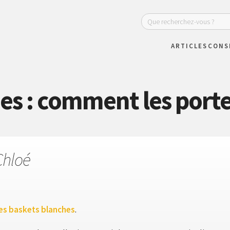
ARTICLES
CONS
es : comment les port
Chloé
es baskets blanches
.