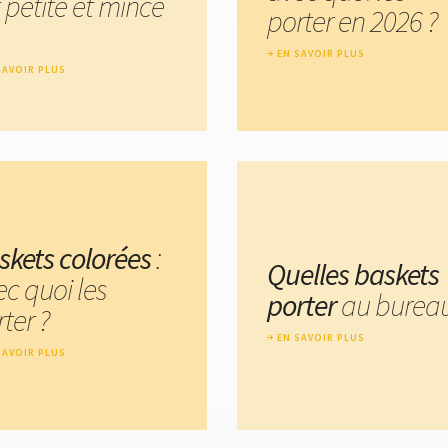
 petite et mince
porter en 2026 ?
EN SAVOIR PLUS
SAVOIR PLUS
skets colorées
:
Quelles baskets
ec quoi les
porter
au bureau
ter ?
EN SAVOIR PLUS
SAVOIR PLUS