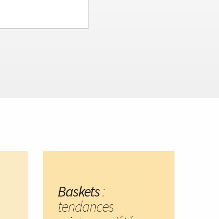
Baskets
:
tendances