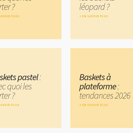
ter ?
léopard ?
SAVOIR PLUS
EN SAVOIR PLUS
skets pastel
:
Baskets à
ec quoi les
plateforme
:
ter ?
tendances 2026
SAVOIR PLUS
EN SAVOIR PLUS