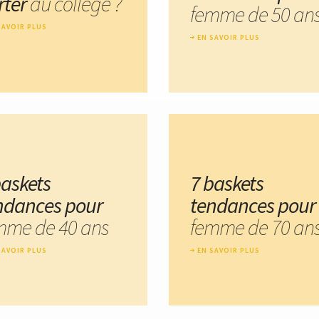
rter
au collège ?
femme de 50 an
SAVOIR PLUS
EN SAVOIR PLUS
baskets
7 baskets
ndances pour
tendances pour
mme de 40 ans
femme de 70 an
SAVOIR PLUS
EN SAVOIR PLUS