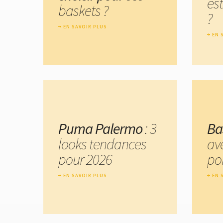
est
baskets ?
?
EN SAVOIR PLUS
EN 
Puma Palermo
: 3
Ba
looks tendances
av
pour 2026
por
EN SAVOIR PLUS
EN 