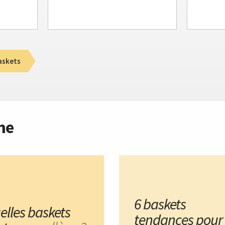
askets
me
6 baskets
elles baskets
tendances pour