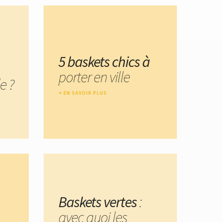
5 baskets chics à
porter en ville
e ?
EN SAVOIR PLUS
Baskets vertes
:
avec quoi les