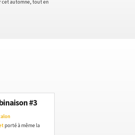
ur cet automne, tout en
inaison #3
talon
et
porté à même la