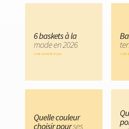
6 baskets à la
Ba
mode en 2026
te
EN SAVOIR PLUS
EN 
Qu
Quelle couleur
po
choisir pour
ses