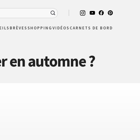
EILS
BRÈVES
SHOPPING
VIDÉOS
CARNETS DE BORD
er en automne ?