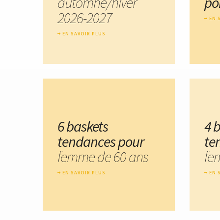
automne/hiver
po
2026-2027
EN 
EN SAVOIR PLUS
6 baskets
4 
tendances pour
te
femme de 60 ans
fe
EN SAVOIR PLUS
EN 