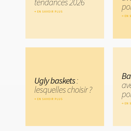
tendances 2026
por
EN SAVOIR PLUS
EN 
Ba
Ugly baskets
:
av
lesquelles choisir ?
por
EN SAVOIR PLUS
EN 