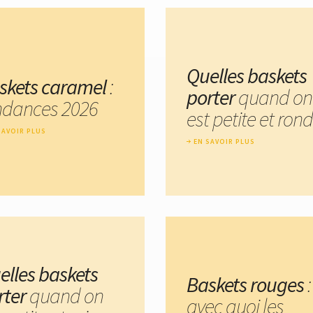
Quelles baskets
skets caramel
:
porter
quand on
ndances 2026
est petite et rond
SAVOIR PLUS
EN SAVOIR PLUS
elles baskets
Baskets rouges
:
rter
quand on
avec quoi les