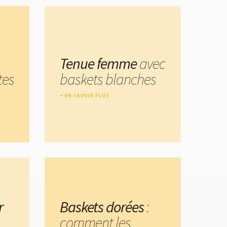
Tenue femme
avec
tes
baskets blanches
EN SAVOIR PLUS
r
Baskets dorées
:
comment les