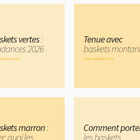
skets vertes
:
Tenue avec
ndances 2026
baskets montan
SAVOIR PLUS
EN SAVOIR PLUS
skets marron
:
Comment porte
ec quoi les
les baskets