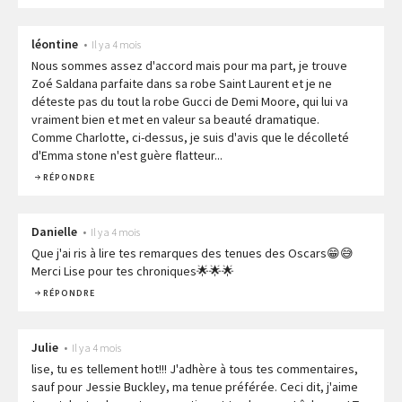
léontine
•
Il y a 4 mois
Nous sommes assez d'accord mais pour ma part, je trouve
Zoé Saldana parfaite dans sa robe Saint Laurent et je ne
déteste pas du tout la robe Gucci de Demi Moore, qui lui va
vraiment bien et met en valeur sa beauté dramatique.
Comme Charlotte, ci-dessus, je suis d'avis que le décolleté
d'Emma stone n'est guère flatteur...
RÉPONDRE
Danielle
•
Il y a 4 mois
Que j'ai ris à lire tes remarques des tenues des Oscars😁😅
Merci Lise pour tes chroniques🌟🌟🌟
RÉPONDRE
Julie
•
Il y a 4 mois
lise, tu es tellement hot!!! J'adhère à tous tes commentaires,
sauf pour Jessie Buckley, ma tenue préférée. Ceci dit, j'aime