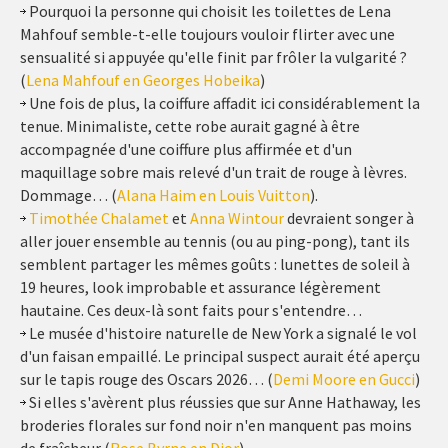
Pourquoi la personne qui choisit les toilettes de Lena
Mahfouf semble-t-elle toujours vouloir flirter avec une
sensualité si appuyée qu'elle finit par frôler la vulgarité ?
(
Lena Mahfouf en Georges Hobeika
)
Une fois de plus, la coiffure affadit ici considérablement la
tenue. Minimaliste, cette robe aurait gagné à être
accompagnée d'une coiffure plus affirmée et d'un
maquillage sobre mais relevé d'un trait de rouge à lèvres.
Dommage… (
Alana Haim en Louis Vuitton
).
Timothée Chalamet
et
Anna Wintour
devraient songer à
aller jouer ensemble au tennis (ou au ping-pong), tant ils
semblent partager les mêmes goûts : lunettes de soleil à
19 heures, look improbable et assurance légèrement
hautaine. Ces deux-là sont faits pour s'entendre…
Le musée d'histoire naturelle de New York a signalé le vol
d'un faisan empaillé. Le principal suspect aurait été aperçu
sur le tapis rouge des Oscars 2026… (
Demi Moore en Gucci
)
Si elles s'avèrent plus réussies que sur Anne Hathaway, les
broderies florales sur fond noir n'en manquent pas moins