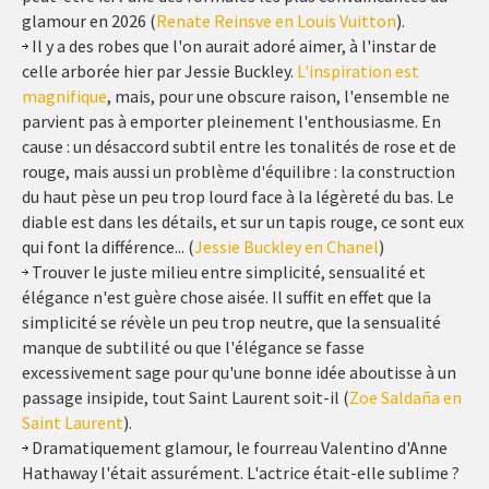
glamour en 2026 (
Renate Reinsve en Louis Vuitton
).
Il y a des robes que l'on aurait adoré aimer, à l'instar de
celle arborée hier par Jessie Buckley.
L'inspiration est
magnifique
, mais, pour une obscure raison, l'ensemble ne
parvient pas à emporter pleinement l'enthousiasme. En
cause : un désaccord subtil entre les tonalités de rose et de
rouge, mais aussi un problème d'équilibre : la construction
du haut pèse un peu trop lourd face à la légèreté du bas. Le
diable est dans les détails, et sur un tapis rouge, ce sont eux
qui font la différence... (
Jessie Buckley en Chanel
)
Trouver le juste milieu entre simplicité, sensualité et
élégance n'est guère chose aisée. Il suffit en effet que la
simplicité se révèle un peu trop neutre, que la sensualité
manque de subtilité ou que l'élégance se fasse
excessivement sage pour qu'une bonne idée aboutisse à un
passage insipide, tout Saint Laurent soit-il (
Zoe Saldaña en
Saint Laurent
).
Dramatiquement glamour, le fourreau Valentino d'Anne
Hathaway l'était assurément. L'actrice était-elle sublime ?