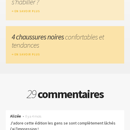
s'habiller ?
EN SAVOIR PLUS
4 chaussures noires
confortables et
tendances
EN SAVOIR PLUS
29
commentaires
Alizée
•
Il y a 4 mois
J'adore cette édition les gens se sont complètement lâchés
j'ai l'impression !