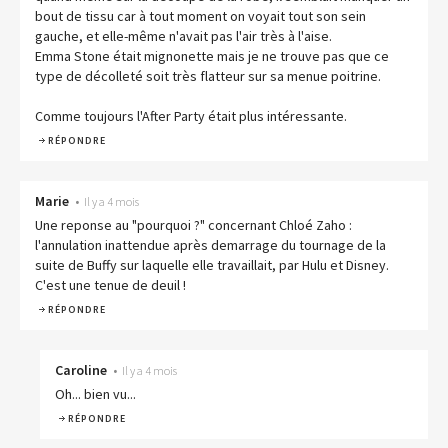
bout de tissu car à tout moment on voyait tout son sein
gauche, et elle-même n'avait pas l'air très à l'aise.
Emma Stone était mignonette mais je ne trouve pas que ce
type de décolleté soit très flatteur sur sa menue poitrine.
Comme toujours l'After Party était plus intéressante.
RÉPONDRE
Marie
•
Il y a 4 mois
Une reponse au "pourquoi ?" concernant Chloé Zaho :
l'annulation inattendue après demarrage du tournage de la
suite de Buffy sur laquelle elle travaillait, par Hulu et Disney.
C'est une tenue de deuil !
RÉPONDRE
Caroline
•
Il y a 4 mois
Oh... bien vu...
RÉPONDRE