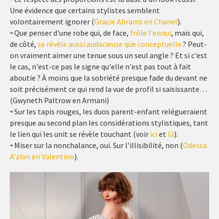
Une évidence que certains stylistes semblent
volontairement ignorer (
Gracie Abrams en Chanel
).
Que penser d'une robe qui, de face,
frôle l'ennui
, mais qui,
de côté,
se révèle aussi audacieuse que conceptuelle
? Peut-
on vraiment aimer une tenue sous un seul angle ? Et si c'est
le cas, n'est-ce pas le signe qu'elle n'est pas tout à fait
aboutie ? À moins que la sobriété presque fade du devant ne
soit précisément ce qui rend la vue de profil si saisissante…
(Gwyneth Paltrow en Armani)
Sur les tapis rouges, les duos parent-enfant relégueraient
presque au second plan les considérations stylistiques, tant
le lien qui les unit se révèle touchant (voir
ici
et
là
).
Miser sur la nonchalance, oui. Sur l'illisibilité, non (
Odessa
A'zion en Valentino
).