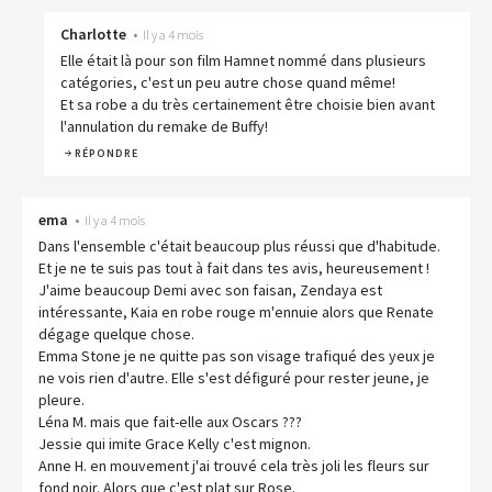
Charlotte
•
Il y a 4 mois
Elle était là pour son film Hamnet nommé dans plusieurs
catégories, c'est un peu autre chose quand même!
Et sa robe a du très certainement être choisie bien avant
l'annulation du remake de Buffy!
RÉPONDRE
ema
•
Il y a 4 mois
Dans l'ensemble c'était beaucoup plus réussi que d'habitude.
Et je ne te suis pas tout à fait dans tes avis, heureusement !
J'aime beaucoup Demi avec son faisan, Zendaya est
intéressante, Kaia en robe rouge m'ennuie alors que Renate
dégage quelque chose.
Emma Stone je ne quitte pas son visage trafiqué des yeux je
ne vois rien d'autre. Elle s'est défiguré pour rester jeune, je
pleure.
Léna M. mais que fait-elle aux Oscars ???
Jessie qui imite Grace Kelly c'est mignon.
Anne H. en mouvement j'ai trouvé cela très joli les fleurs sur
fond noir. Alors que c'est plat sur Rose.