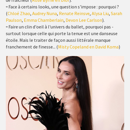
de fraîcheur (
Rose Byrne en Dior
).
Face à certains looks, une question s'impose : pourquoi ?
(
Chloé Zhao
,
Audrey Nuna
,
Renate Reinsve
,
Alysa Liu
,
Sarah
Paulson
,
Emma Chamberlain
,
Devon Lee Carlson
).
Faire un clin d'oeil à l'univers du ballet, pourquoi pas -
surtout lorsque celle qui porte la tenue est une danseuse
étoile. Mais le traiter de façon aussi littérale manque
franchement de finesse... (
Misty Copeland en David Koma
)