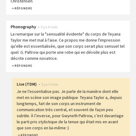
Christensen.
RÉPONDRE
Phonography
•
Il y a 4 mois
La remarque sur la "sensualité évidente" du corps de Teyana
Taylor me met mal à l'aise. Ce propos me donne l'impression
qu'elle est essentialisée, que son corps serait plus sensuel tel
quel. G. Paltrow qui porte une robe qui en dévoile plus est
décrite comme novatrice.
RÉPONDRE
Lise
(
TDM
)
•
Il y a 4 mois
Je ne l’essentialise pas. Je parle de la manière dont elle
met en scène son image publique. Teyana Taylor a, depuis
longtemps, fait de son corps un instrument de
communication très central, et souvent de façon peu
subtile. À l’inverse, pour Gwyneth Paltrow, c’est davantage
le parti pris stylistique de la tenue qui était mis en avant
que son corps en lui-même :)
RÉPONDRE