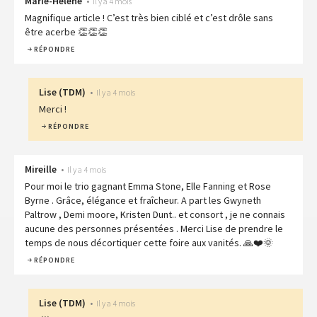
Marie-Helene
•
Il y a 4 mois
Magnifique article ! C’est très bien ciblé et c’est drôle sans
être acerbe 👏👏👏
RÉPONDRE
Lise
(
TDM
)
•
Il y a 4 mois
Merci !
RÉPONDRE
Mireille
•
Il y a 4 mois
Pour moi le trio gagnant Emma Stone, Elle Fanning et Rose
Byrne . Grâce, élégance et fraîcheur. A part les Gwyneth
Paltrow , Demi moore, Kristen Dunt.. et consort , je ne connais
aucune des personnes présentées . Merci Lise de prendre le
temps de nous décortiquer cette foire aux vanités. 🙏❤️🌞
RÉPONDRE
Lise
(
TDM
)
•
Il y a 4 mois