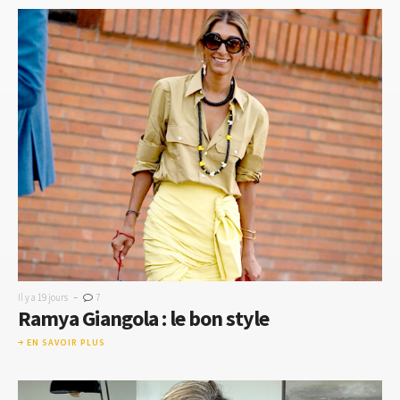
-
Il y a 19 jours
7
Ramya Giangola : le bon style
EN SAVOIR PLUS