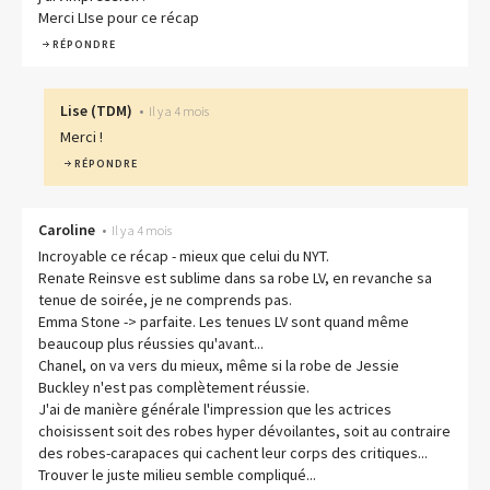
Merci LIse pour ce récap
RÉPONDRE
Lise
(
TDM
)
•
Il y a 4 mois
Merci !
RÉPONDRE
Caroline
•
Il y a 4 mois
Incroyable ce récap - mieux que celui du NYT.
Renate Reinsve est sublime dans sa robe LV, en revanche sa
tenue de soirée, je ne comprends pas.
Emma Stone -> parfaite. Les tenues LV sont quand même
beaucoup plus réussies qu'avant...
Chanel, on va vers du mieux, même si la robe de Jessie
Buckley n'est pas complètement réussie.
J'ai de manière générale l'impression que les actrices
choisissent soit des robes hyper dévoilantes, soit au contraire
des robes-carapaces qui cachent leur corps des critiques...
Trouver le juste milieu semble compliqué...