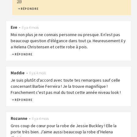
;)))
RÉPONDRE
Eve
•
Il y a 4 mois
Moi non plus je ne connais personne ou presque. Il n'est pas
beaucoup question d'élégance dans tout ça. Heureusement il y
a Helena Christensen et cette robe à pois.
RÉPONDRE
Maddie
•
Il y a 4 mois
Je suis plutôt d'accord avec toute tes remarques sauf celle
concernant Barbie Ferreira ! Je la trouve magnifique !
Franchement c'est pas mal du tout cette année niveau look !
RÉPONDRE
Rozanne
•
Il y a 4 mois
Gros coup de cœur pour la robe de Jessie Buckley ! Elle la
porte très bien. J’aime aussi beaucoup la robe d’Helena