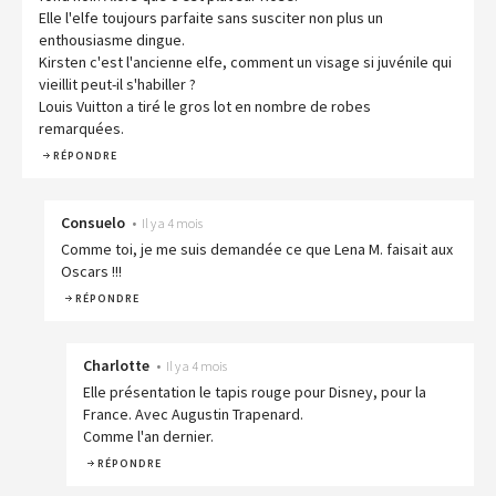
Elle l'elfe toujours parfaite sans susciter non plus un
enthousiasme dingue.
Kirsten c'est l'ancienne elfe, comment un visage si juvénile qui
vieillit peut-il s'habiller ?
Louis Vuitton a tiré le gros lot en nombre de robes
remarquées.
RÉPONDRE
Consuelo
•
Il y a 4 mois
Comme toi, je me suis demandée ce que Lena M. faisait aux
Oscars !!!
RÉPONDRE
Charlotte
•
Il y a 4 mois
Elle présentation le tapis rouge pour Disney, pour la
France. Avec Augustin Trapenard.
Comme l'an dernier.
RÉPONDRE