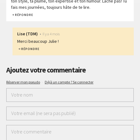
ton style, ta plume, ton expertise et ton humour. Lâche pas! Tu
fais mes journées, toujours hâte de te lire.
RÉPONDRE
Lise
(
TDM
)
•
Il y a 4 mois
Merci beaucoup Julie !
RÉPONDRE
Ajoutez votre commentaire
Réserver mon pseudo
·
Déjà un compte ? Se connecter