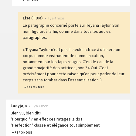
Lise
(
TDM
)
•
Il y a 4 mois
Le paragraphe concerné porte sur Teyana Taylor. Son
nom figurait à la fin, comme dans tous les autres
paragraphes.
« Teyana Taylor n’est pas la seule actrice à utiliser son
corps comme instrument de communication,
notamment sur les tapis rouges. C’est le cas de la
grande majorité des actrices, non ? » Oui. C’est
précisément pour cette raison qu’on peut parler de leur
corps sans tomber dans l’essentialisation :)
RÉPONDRE
Ladyjaja
•
Il y a 4 mois
Bien vu, bien dit !
"Pourquoi" ? en effet ces ratages laids !
"Perfection" classe et élégance tout simplement
RÉPONDRE