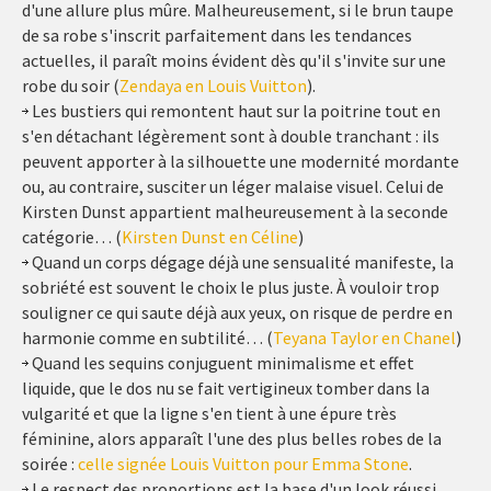
d'une allure plus mûre. Malheureusement, si le brun taupe
de sa robe s'inscrit parfaitement dans les tendances
actuelles, il paraît moins évident dès qu'il s'invite sur une
robe du soir (
Zendaya en Louis Vuitton
).
Les bustiers qui remontent haut sur la poitrine tout en
s'en détachant légèrement sont à double tranchant : ils
peuvent apporter à la silhouette une modernité mordante
ou, au contraire, susciter un léger malaise visuel. Celui de
Kirsten Dunst appartient malheureusement à la seconde
catégorie… (
Kirsten Dunst en Céline
)
Quand un corps dégage déjà une sensualité manifeste, la
sobriété est souvent le choix le plus juste. À vouloir trop
souligner ce qui saute déjà aux yeux, on risque de perdre en
harmonie comme en subtilité… (
Teyana Taylor en Chanel
)
Quand les sequins conjuguent minimalisme et effet
liquide, que le dos nu se fait vertigineux tomber dans la
vulgarité et que la ligne s'en tient à une épure très
féminine, alors apparaît l'une des plus belles robes de la
soirée :
celle signée Louis Vuitton pour Emma Stone
.
Le respect des proportions est la base d'un look réussi.