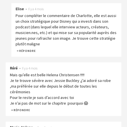
Elise
•
Il y a 4 mois
Pour compléter le commentaire de Charlotte, elle est aussi
un choix stratégique pour Disney qui a investi dans son
podcast (dans lequel elle interview acteurs, créateurs,
musicien.nes, etc.) et qui mise sur sa popularité auprès des
jeunes pour rafraichir son image. Je trouve cette stratégie
plutôt maligne
RÉPONDRE
Réré
•
Il y a 4 mois
Mais qu’elle est belle Helena Christensen !!!!!
Je te trouve sévère avec Jessie Buckley ,j’ai adoré sa robe
,ma préférée sur elle depuis le début de toutes les
cérémonies
Pour le reste je suis d’accord avec toi
Je n’ai pas de mot sur le chapitre :pourquoi 😱
RÉPONDRE