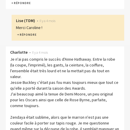
RÉPONDRE
Lise
(
TDM
)
•
Il y a 4 mois
Merci Caroline !
RÉPONDRE
Charlotte
•
Il y a 4 mois
Je n'ai pas compris le succès d'Anne Hathaway. Entre la robe
(la coupe, l'imprimé), les gants, la ceinture, la coiffure,
l'ensemble était très lourd et ne la mettait pas du tout en
valeur.
Jessie Buckley c'était pas fou mais toujours mieux que tout ce
qu'elle a porté durant la saison des Awards.
J'ai beaucoup aimé la tenue de Demi Moore, un peu original
pour les Oscars ainsi que celle de Rose Byrne, parfaite,
comme toujours.
Zendaya était sublime, alors que le marron n'est pas une
couleur facile à porter sur tapis rouge. Je me questionne
quand même sur la découpe de la robe, il semblait manquer un