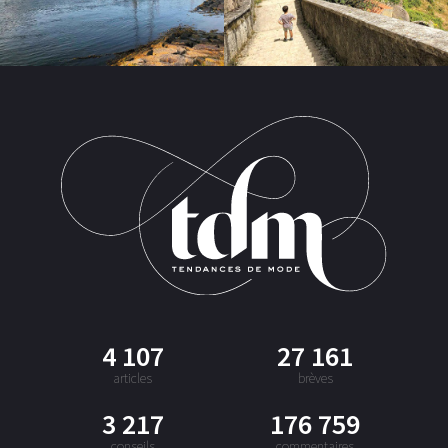
4 107
27 161
articles
brèves
3 217
176 759
conseils
commentaires