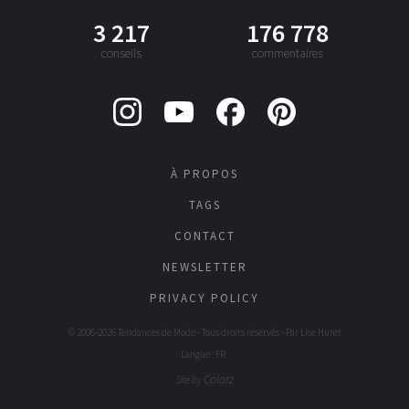
3 217
176 778
conseils
commentaires
À PROPOS
TAGS
CONTACT
NEWSLETTER
PRIVACY POLICY
© 2006-2026 Tendances de Mode - Tous droits réservés - Par
Lise Huret
Langue : FR
Colorz
Site by