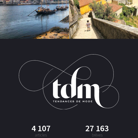
4 107
27 163
articles
brèves