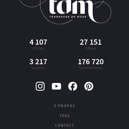
4 107
27 151
articles
brèves
3 217
176 720
conseils
commentaires
À PROPOS
TAGS
CONTACT