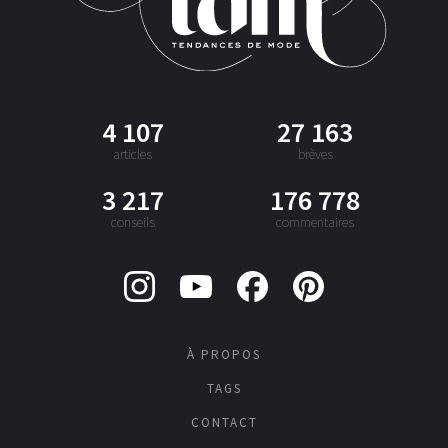
4 107
27 163
articles
brèves
3 217
176 778
conseils
commentaires
À PROPOS
TAGS
CONTACT