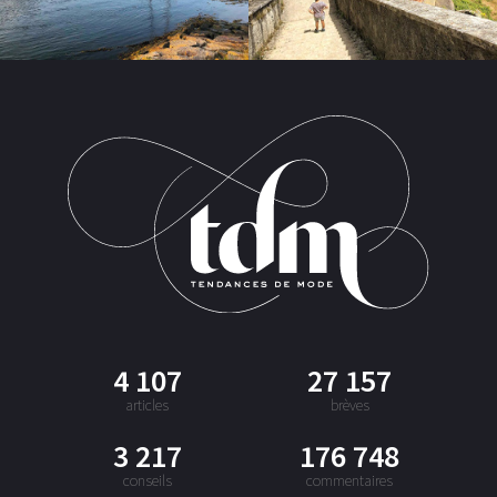
4 107
27 157
articles
brèves
3 217
176 748
conseils
commentaires