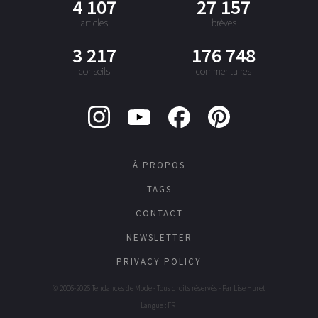
4 107
27 157
articles
brèves
3 217
176 748
conseils
commentaires
À PROPOS
TAGS
CONTACT
NEWSLETTER
PRIVACY POLICY
© 2006-2026 Tendances de Mode - Tous droits réservés - Par
Lise Huret
Langue : FR