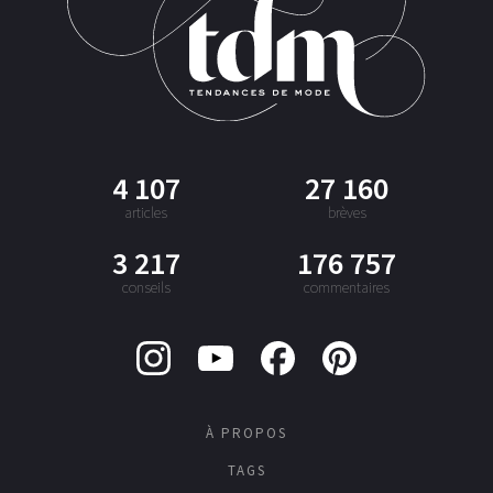
4 107
27 160
articles
brèves
3 217
176 757
conseils
commentaires
À PROPOS
TAGS