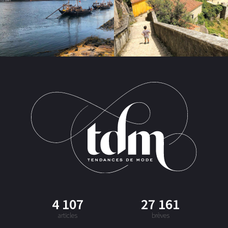
4 107
27 161
articles
brèves