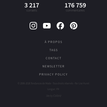
3 217
176 759
conseils
commentaires
À PROPOS
TAGS
CONTACT
NEWSLETTER
PRIVACY POLICY
© 2006-2026 Tendances de Mode - Tous droits réservés - Par
Lise Huret
Langue : FR
Colorz
Site by