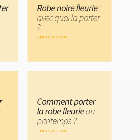
ter
Robe noire fleurie
:
avec quoi la porter
?
EN SAVOIR PLUS
r
Comment porter
n
la robe fleurie
au
printemps ?
EN SAVOIR PLUS