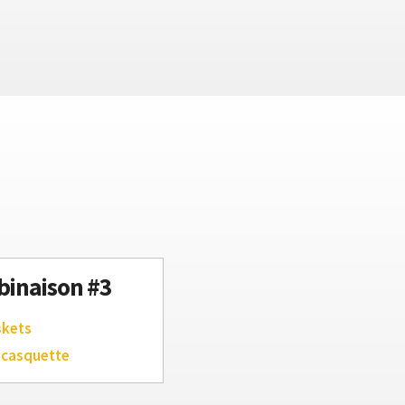
inaison #3
skets
 casquette