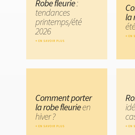
Robe fleurie
:
Co
tendances
la 
printemps/été
été
2026
EN 
EN SAVOIR PLUS
Comment porter
Ro
la robe fleurie
en
id
hiver ?
ca
EN SAVOIR PLUS
EN 