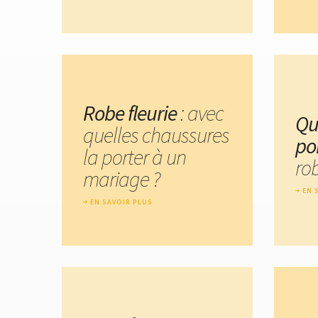
Robe fleurie
: avec
Qu
quelles chaussures
po
la porter à un
rob
mariage ?
EN 
EN SAVOIR PLUS