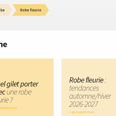
obe
Robe fleurie
me
Robe fleurie
:
l gilet porter
tendances
ec
une robe
automne/hiver
urie ?
2026-2027
SAVOIR PLUS
EN SAVOIR PLUS