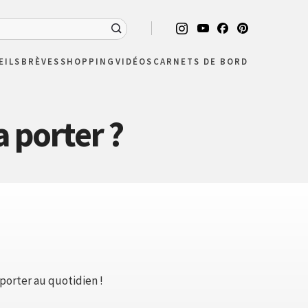
EILS
BRÈVES
SHOPPING
VIDÉOS
CARNETS DE BORD
a porter ?
porter au quotidien !