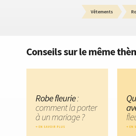
Vêtements
R
Conseils sur le même thè
Robe fleurie
:
Que
comment la porter
av
à un mariage ?
fle
EN SAVOIR PLUS
EN 