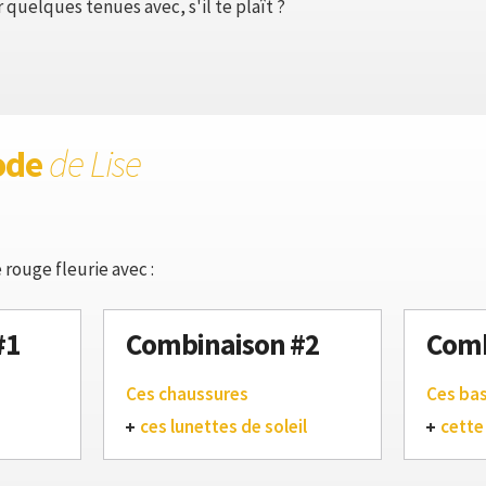
quelques tenues avec, s'il te plaît ?
ode
de Lise
 rouge fleurie avec :
#1
Combinaison #2
Comb
Ces chaussures
Ces ba
ces lunettes de soleil
cette