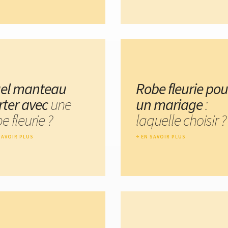
el manteau
Robe fleurie pou
rter avec
une
un mariage
:
e fleurie ?
laquelle choisir ?
SAVOIR PLUS
EN SAVOIR PLUS