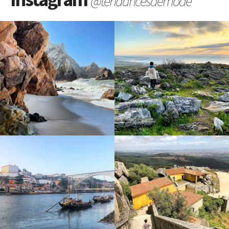
@tendancesdemode