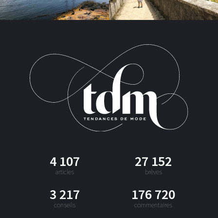
4 107
27 152
articles
brèves
3 217
176 720
conseils
commentaires