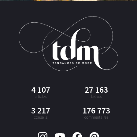
4 107
27 163
articles
brèves
3 217
176 773
conseils
commentaires