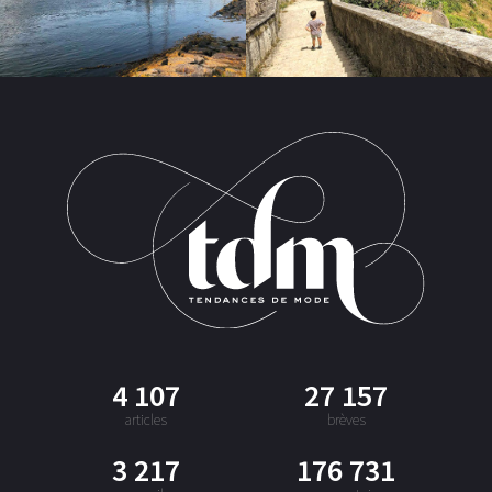
4 107
27 157
articles
brèves
3 217
176 731