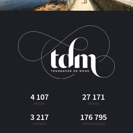
4 107
27 171
articles
brèves
3 217
176 795
conseils
commentaires