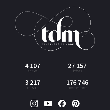
4 107
27 157
articles
brèves
3 217
176 746
conseils
commentaires