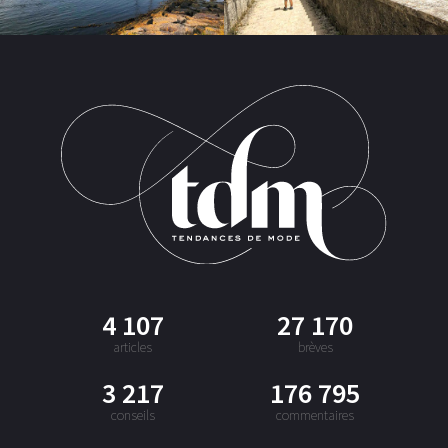
4 107
27 170
articles
brèves
3 217
176 795
conseils
commentaires