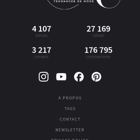
4 107
27 169
articles
brèves
3 217
176 795
conseils
commentaires
À PROPOS
TAGS
CONTACT
NEWSLETTER