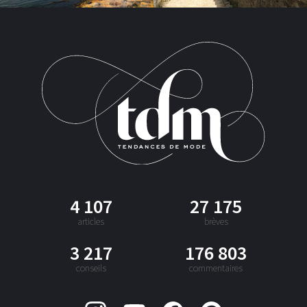
4 107
27 175
articles
brèves
3 217
176 803
conseils
commentaires