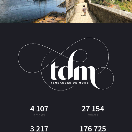
4 107
27 154
articles
brèves
3 217
176 725