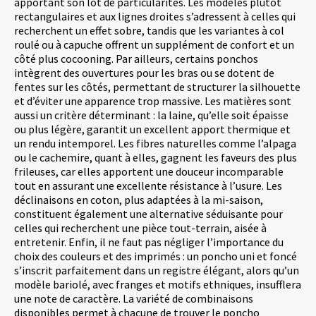
apportant son lot de particularités. Les modèles plutôt
rectangulaires et aux lignes droites s’adressent à celles qui
recherchent un effet sobre, tandis que les variantes à col
roulé ou à capuche offrent un supplément de confort et un
côté plus cocooning. Par ailleurs, certains ponchos
intègrent des ouvertures pour les bras ou se dotent de
fentes sur les côtés, permettant de structurer la silhouette
et d’éviter une apparence trop massive. Les matières sont
aussi un critère déterminant : la laine, qu’elle soit épaisse
ou plus légère, garantit un excellent apport thermique et
un rendu intemporel. Les fibres naturelles comme l’alpaga
ou le cachemire, quant à elles, gagnent les faveurs des plus
frileuses, car elles apportent une douceur incomparable
tout en assurant une excellente résistance à l’usure. Les
déclinaisons en coton, plus adaptées à la mi-saison,
constituent également une alternative séduisante pour
celles qui recherchent une pièce tout-terrain, aisée à
entretenir. Enfin, il ne faut pas négliger l’importance du
choix des couleurs et des imprimés : un poncho uni et foncé
s’inscrit parfaitement dans un registre élégant, alors qu’un
modèle bariolé, avec franges et motifs ethniques, insufflera
une note de caractère. La variété de combinaisons
disponibles permet à chacune de trouver le poncho