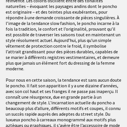
réinventé. Les coloris oscillent entre des tonalités
naturelles – évoquant les paysages andins dont le poncho
est originaire – et des teintes plus exubérantes, pour
répondre à une demande croissante de pièces singulières. À
l’image de la tendance slow fashion, le poncho incarne à la
fois la tradition, le confort et l’originalité, prouvant qu’il
est possible de traverser les saisons tout en maintenant un
style résolument actuel. Aujourd’hui, plus qu’un simple
vêtement de protection contre le froid, il symbolise
l’attrait grandissant pour des pièces durables, capables de
se marier à différents registres vestimentaires, et demeure
plus que jamais un élément fort du dressing de la femme
moderne.
Pour nous en cette saison, la tendance est sans aucun doute
le poncho. Il fait son apparition il y a une dizaine d'années,
avec son col haut et ses franges il ne passe pas inaperçu. Il
connaît une résurgence, due en grande partie à un
changement de style. L'incarnation actuelle du poncho a
beaucoup plus d’allure, différents motifs et coupes, il connu
un succès rapide auprès des adeptes du street style. Du
luxueux poncho à carreaux monogrammé aux motifs plus
aztèques ou graphiques, il s'avère être l’accessoire de mode