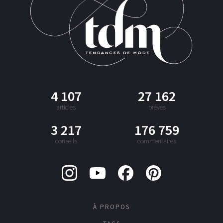
4 107
27 162
articles
brèves
3 217
176 759
conseils
commentaires
À PROPOS