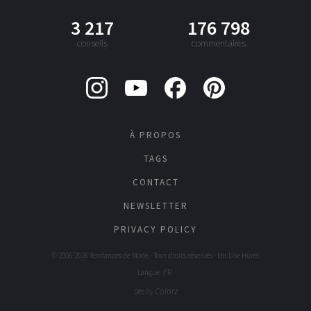
3 217
176 798
conseils
commentaires
À PROPOS
TAGS
CONTACT
NEWSLETTER
PRIVACY POLICY
© 2006-2026 Tendances de Mode - Tous droits réservés - Par
Lise Huret
Langue : FR
Colorz
Site by