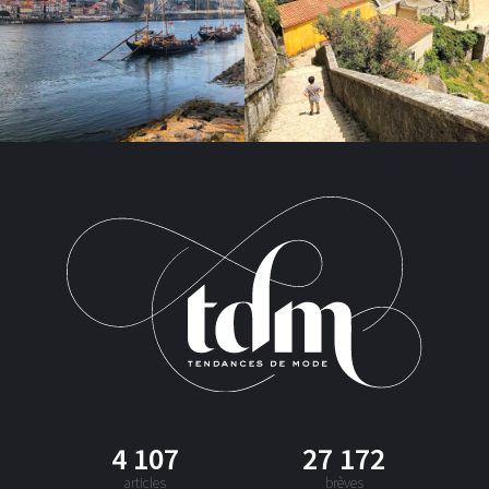
4 107
27 172
articles
brèves