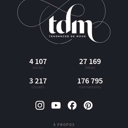
4 107
27 169
articles
brèves
3 217
176 795
conseils
commentaires
À PROPOS