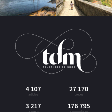
4 107
27 170
articles
brèves
3 217
176 795
conseils
commentaires