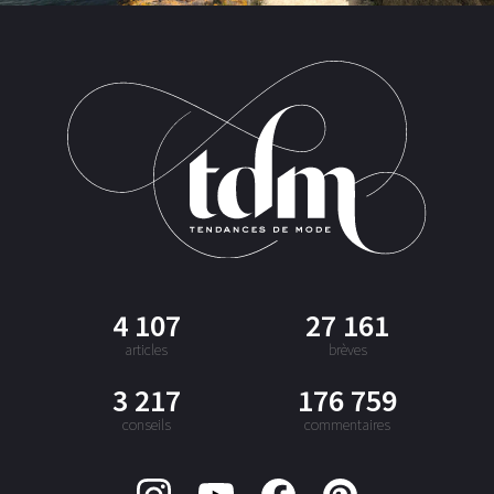
4 107
27 161
articles
brèves
3 217
176 759
conseils
commentaires