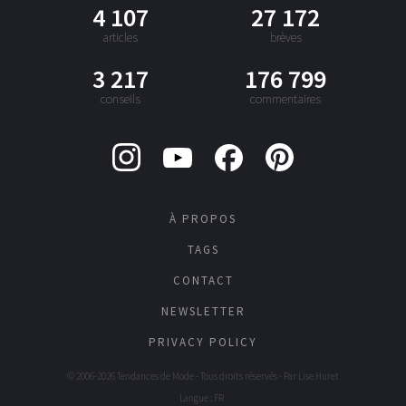
4 107
27 172
articles
brèves
3 217
176 799
conseils
commentaires
À PROPOS
TAGS
CONTACT
NEWSLETTER
PRIVACY POLICY
© 2006-2026 Tendances de Mode - Tous droits réservés - Par
Lise Huret
Langue : FR