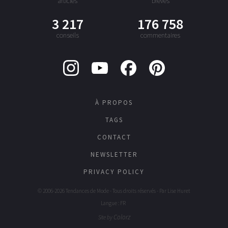
articles
brèves
3 217
176 758
conseils
commentaires
À PROPOS
TAGS
CONTACT
NEWSLETTER
PRIVACY POLICY
© 2006-2026 Tendances de Mode - Tous droits réservés - Par
Lise Huret
Langue : FR
Colorz
Site by