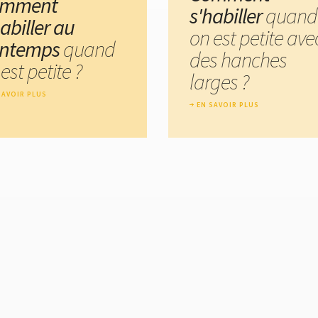
omment
s'habiller
quand
abiller au
on est petite ave
intemps
quand
des hanches
est petite ?
larges ?
SAVOIR PLUS
EN SAVOIR PLUS