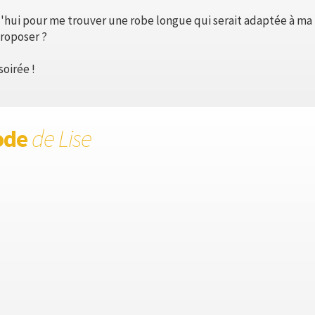
d'hui pour me trouver une robe longue qui serait adaptée à ma p
roposer ?
oirée !
ode
de Lise