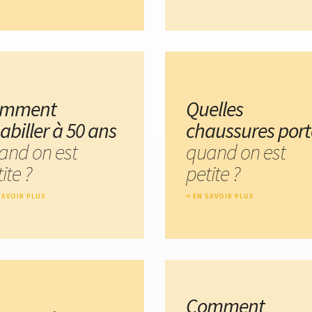
omment
Quelles
abiller à 50 ans
chaussures port
and on est
quand on est
ite ?
petite ?
SAVOIR PLUS
EN SAVOIR PLUS
Comment