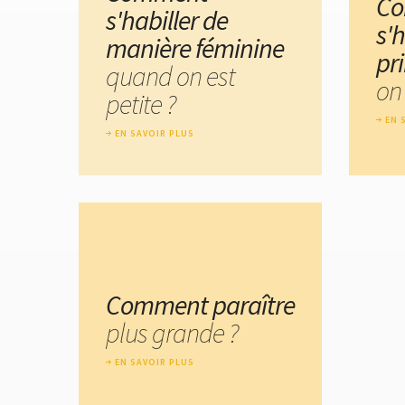
C
s'habiller de
s'h
manière féminine
pr
quand on est
on 
petite ?
EN 
EN SAVOIR PLUS
Comment paraître
plus grande ?
EN SAVOIR PLUS