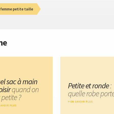
femme petite taille
me
el sac à main
Petite et ronde
:
oisir
quand on
quelle robe porte
 petite ?
EN SAVOIR PLUS
SAVOIR PLUS