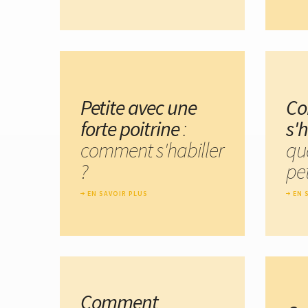
Petite avec une
C
forte poitrine
:
s'h
comment s'habiller
qu
?
pet
EN SAVOIR PLUS
EN 
Comment