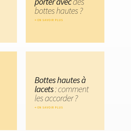
porter avec
des
bottes hautes ?
EN SAVOIR PLUS
Bottes hautes à
lacets
: comment
les accorder ?
EN SAVOIR PLUS