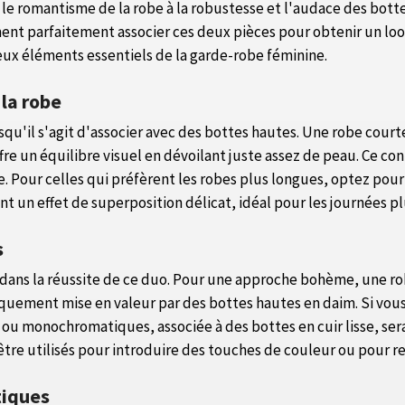
 le romantisme de la robe à la robustesse et l'audace des bott
 parfaitement associer ces deux pièces pour obtenir un look à 
eux éléments essentiels de la garde-robe féminine.
 la robe
rsqu'il s'agit d'associer avec des bottes hautes. Une robe court
re un équilibre visuel en dévoilant juste assez de peau. Ce c
 Pour celles qui préfèrent les robes plus longues, optez pour u
nt un effet de superposition délicat, idéal pour les journées p
s
al dans la réussite de ce duo. Pour une approche bohème, une 
quement mise en valeur par des bottes hautes en daim. Si vous
u monochromatiques, associée à des bottes en cuir lisse, sera 
tre utilisés pour introduire des touches de couleur ou pour re
tiques