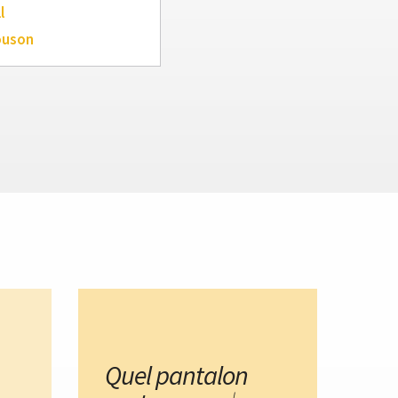
l
ouson
Quel pantalon