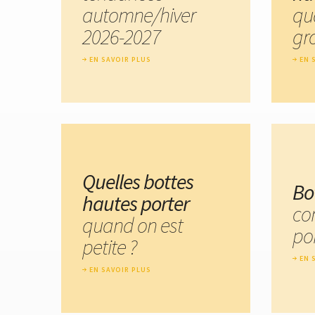
automne/hiver
qu
2026-2027
gro
EN SAVOIR PLUS
EN 
Quelles bottes
Bo
hautes porter
co
quand on est
por
petite ?
EN 
EN SAVOIR PLUS