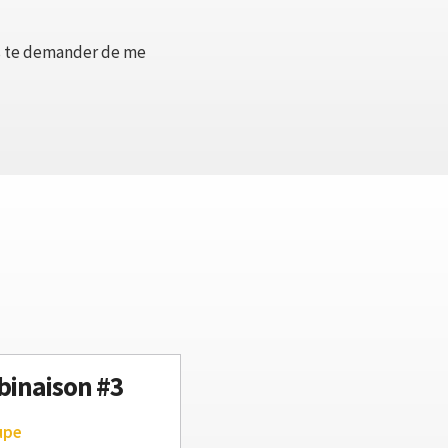
is te demander de me
inaison #3
upe