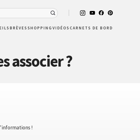
EILS
BRÈVES
SHOPPING
VIDÉOS
CARNETS DE BORD
s associer ?
d'informations !