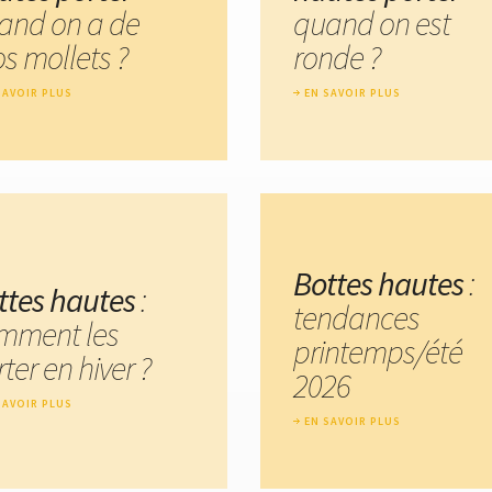
and on a de
quand on est
s mollets ?
ronde ?
SAVOIR PLUS
EN SAVOIR PLUS
Bottes hautes
:
ttes hautes
:
tendances
mment les
printemps/été
ter en hiver ?
2026
SAVOIR PLUS
EN SAVOIR PLUS