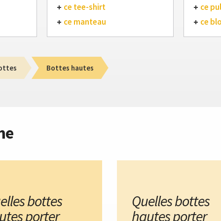
ce tee-shirt
ce pul
ce manteau
ce bl
ottes
Bottes hautes
me
elles bottes
Quelles bottes
utes porter
hautes porter