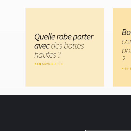
Bo
Quelle robe porter
co
avec
des bottes
po
hautes ?
?
EN SAVOIR PLUS
EN 