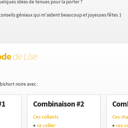
elques idées de tenues pour la porter ?
conseils géniaux qui m'aident beaucoup et joyeuses fêtes :)
ode
de Lise
ishort noire avec :
#1
Combinaison #2
Comb
Ces collants
Ces ch
ce collier
ces c