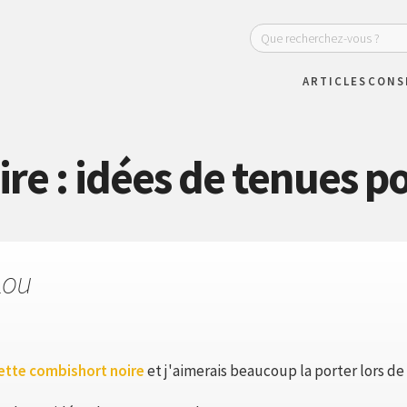
ARTICLES
CONS
re : idées de tenues po
Lou
ette combishort noire
et j'aimerais beaucoup la porter lors de 