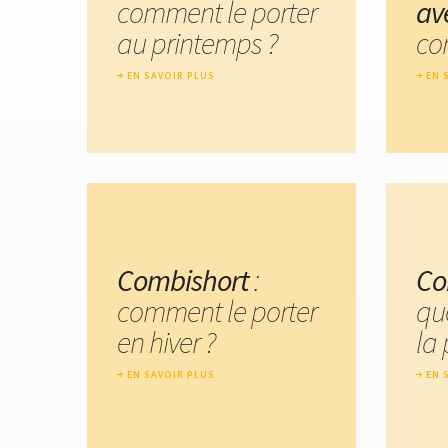
comment le porter
av
au printemps ?
co
EN SAVOIR PLUS
EN 
Combishort
:
Co
comment le porter
qu
en hiver ?
la 
EN SAVOIR PLUS
EN 