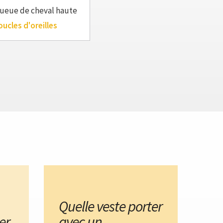
ueue de cheval haute
oucles d'oreilles
Quelle veste porter
er
avec un