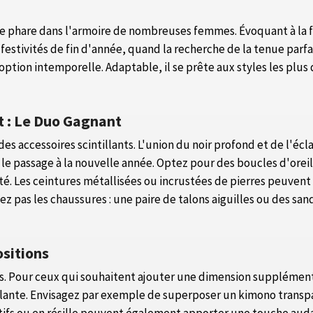
 phare dans l'armoire de nombreuses femmes. Évoquant à la fo
s festivités de fin d'année, quand la recherche de la tenue par
ption intemporelle. Adaptable, il se prête aux styles les plus 
t : Le Duo Gagnant
des accessoires scintillants. L'union du noir profond et de l'éc
passage à la nouvelle année. Optez pour des boucles d'oreille
té. Les ceintures métallisées ou incrustées de pierres peuvent
z pas les chaussures : une paire de talons aiguilles ou des sa
ositions
es. Pour ceux qui souhaitent ajouter une dimension supplémenta
illante. Envisagez par exemple de superposer un kimono transpa