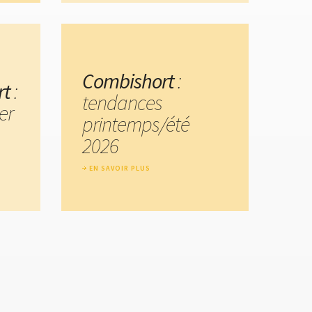
Combishort
:
rt
:
tendances
er
printemps/été
2026
EN SAVOIR PLUS