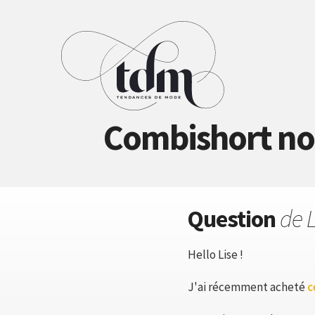
Combishort noi
Question
de 
Hello Lise !
J'ai récemment acheté
c