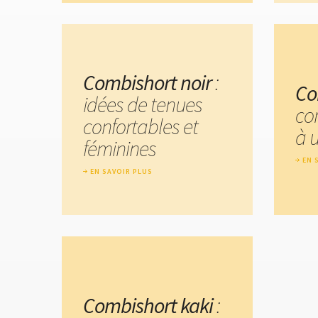
Combishort noir
:
Co
idées de tenues
co
confortables et
à 
féminines
EN 
EN SAVOIR PLUS
Combishort kaki
: