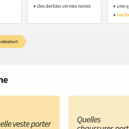
des derbies vernies noires
une q
ces b
mbishort
me
Quelles
elle veste porter
chaussures port