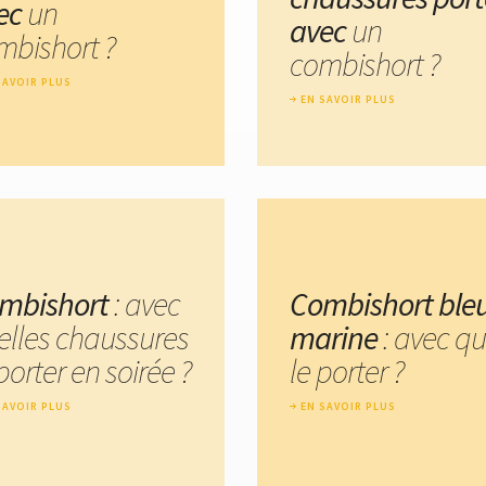
ec
un
avec
un
mbishort ?
combishort ?
SAVOIR PLUS
EN SAVOIR PLUS
mbishort
: avec
Combishort ble
elles chaussures
marine
: avec qu
porter en soirée ?
le porter ?
SAVOIR PLUS
EN SAVOIR PLUS