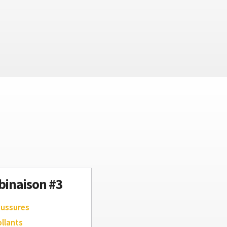
inaison #3
aussures
ollants