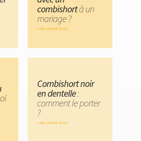
combishort
à un
mariage ?
EN SAVOIR PLUS
Combishort noir
u
en dentelle
:
oi
comment le porter
?
EN SAVOIR PLUS