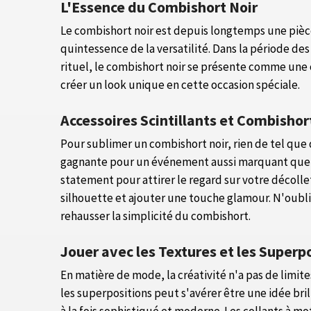
L'Essence du Combishort Noir
Le combishort noir est depuis longtemps une pièce
quintessence de la versatilité. Dans la période de
rituel, le combishort noir se présente comme une o
créer un look unique en cette occasion spéciale.
Accessoires Scintillants et Combishor
Pour sublimer un combishort noir, rien de tel que 
gagnante pour un événement aussi marquant que le 
statement pour attirer le regard sur votre décolle
silhouette et ajouter une touche glamour. N'oublie
rehausser la simplicité du combishort.
Jouer avec les Textures et les Superp
En matière de mode, la créativité n'a pas de limit
les superpositions peut s'avérer être une idée br