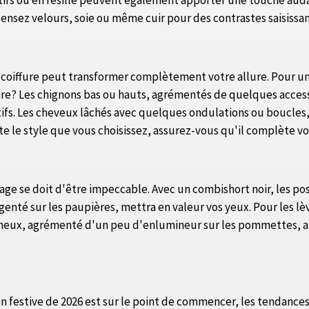
motifs ou en résille peuvent également apporter une touche au
pensez velours, soie ou même cuir pour des contrastes saisissan
coiffure peut transformer complètement votre allure. Pour une
naire? Les chignons bas ou hauts, agrémentés de quelques acce
stifs. Les cheveux lâchés avec quelques ondulations ou boucles, 
rte le style que vous choisissez, assurez-vous qu'il complète v
ge se doit d'être impeccable. Avec un combishort noir, les poss
enté sur les paupières, mettra en valeur vos yeux. Pour les l
lumineux, agrémenté d'un peu d'enlumineur sur les pommettes, a
son festive de 2026 est sur le point de commencer, les tendanc