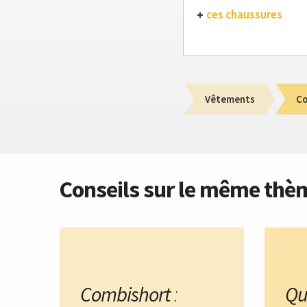
ces chaussures
Vêtements
Co
Conseils sur le même thè
Combishort
:
Qu