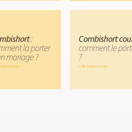
mbishort
:
Combishort cou
mment la porter
comment le port
un mariage ?
?
SAVOIR PLUS
EN SAVOIR PLUS