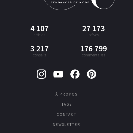
4 107
27 173
articles
brèves
3 217
176 799
conseils
commentaires
À PROPOS
TAGS
CONTACT
NEWSLETTER