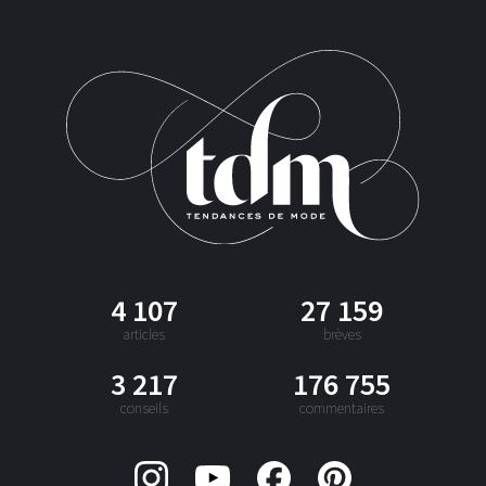
4 107
27 159
articles
brèves
3 217
176 755
conseils
commentaires