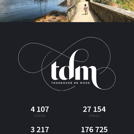
4 107
27 154
articles
brèves
3 217
176 725