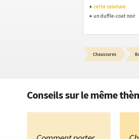
cette ceinture
un duffle-coat noir
Chaussures
B
Conseils sur le même thè
Comment porter
Ch