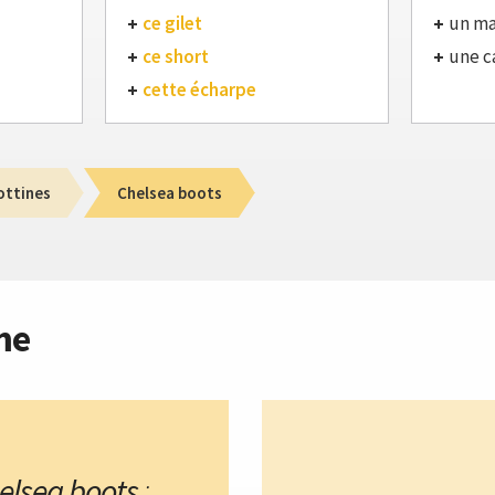
ce gilet
un ma
ce short
une c
cette écharpe
ottines
Chelsea boots
me
elsea boots
: