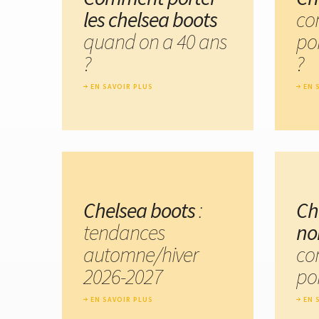
les chelsea boots
co
quand on a 40 ans
po
?
?
EN SAVOIR PLUS
EN 
Chelsea boots
:
Ch
tendances
no
automne/hiver
co
2026-2027
por
EN SAVOIR PLUS
EN 