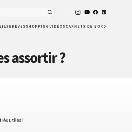
EILS
BRÈVES
SHOPPING
VIDÉOS
CARNETS DE BORD
s assortir ?
rès utiles !