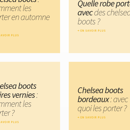
Quelle robe port
mment les
avec
des chelse
rter en automne
boots ?
EN SAVOIR PLUS
SAVOIR PLUS
elsea boots
Chelsea boots
ires vernies
:
bordeaux
: avec
mment les
quoi les porter ?
ter ?
EN SAVOIR PLUS
SAVOIR PLUS