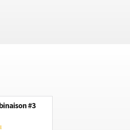
inaison #3
l