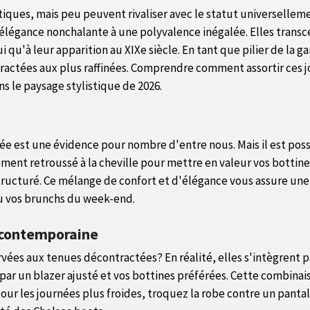
ues, mais peu peuvent rivaliser avec le statut universelleme
légance nonchalante à une polyvalence inégalée. Elles transcen
 qu'à leur apparition au XIXe siècle. En tant que pilier de la 
ractées aux plus raffinées. Comprendre comment assortir ces j
ns le paysage stylistique de 2026.
ée est une évidence pour nombre d'entre nous. Mais il est pos
rement retroussé à la cheville pour mettre en valeur vos bottin
ructuré. Ce mélange de confort et d'élégance vous assure une
u vos brunchs du week-end.
 contemporaine
ervées aux tenues décontractées? En réalité, elles s'intègrent
par un blazer ajusté et vos bottines préférées. Cette combina
r les journées plus froides, troquez la robe contre un panta