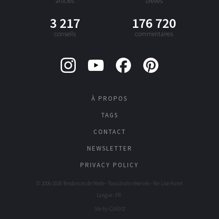
articles
brèves
3 217
176 720
conseils
commentaires
À PROPOS
TAGS
CONTACT
NEWSLETTER
PRIVACY POLICY
© 2006-2026 Tendances de Mode - Tous droits réservés - Par
Lise Huret
Langue : FR
Colorz
Site by