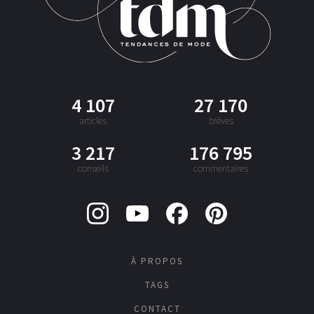
4 107
27 170
articles
brèves
3 217
176 795
conseils
commentaires
À PROPOS
TAGS
CONTACT