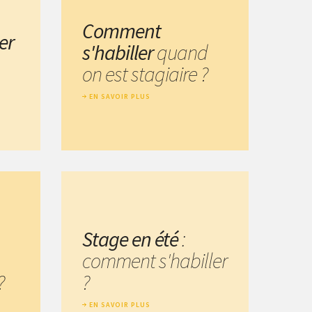
Comment
er
s'habiller
quand
on est stagiaire ?
EN SAVOIR PLUS
Stage en été
:
comment s'habiller
?
?
EN SAVOIR PLUS