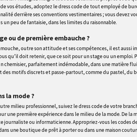
e de vos études, adoptez le dress code de tout employé de burea
alité derrière ses conventions vestimentaires ; vous devez vou
us un peu de fantaisie, dans les limites du raisonnable.
tage ou de première embauche ?
e mouche, outre son attitude et ses compétences, il est aussi 
ous qu’il doit retenir, que ce soit pour un stage ou un emploi. 
n chemisier, parfaitement indémodable, dans une matière fluid
 et des motifs discrets et passe-partout, comme du pastel, du
ns la mode ?
utre milieu professionnel, suivez le dress code de votre branc
pour une première expérience dans le milieu de la mode. De 
 journaliste ou informaticienne. Appropriez-vous les codes de
, dans une boutique de prêt à porter ou dans une maison coutu