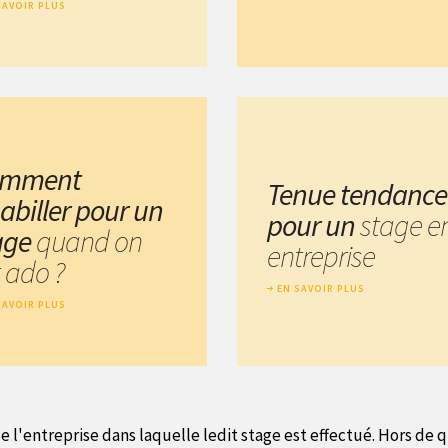
SAVOIR PLUS
omment
Tenue tendance
habiller pour un
pour un
stage e
age
quand on
entreprise
 ado ?
EN SAVOIR PLUS
SAVOIR PLUS
 l'entreprise dans laquelle ledit stage est effectué. Hors de q