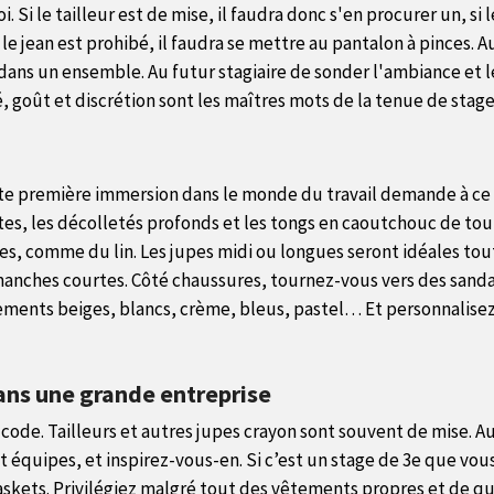
i. Si le tailleur est de mise, il faudra donc s'en procurer un, si
 le jean est prohibé, il faudra se mettre au pantalon à pinces. 
ans un ensemble. Au futur stagiaire de sonder l'ambiance et le s
, goût et discrétion sont les maîtres mots de la tenue de stage
ette première immersion dans le monde du travail demande à ce 
tes, les décolletés profonds et les tongs en caoutchouc de tout
res, comme du lin. Les jupes midi ou longues seront idéales t
 manches courtes. Côté chaussures, tournez-vous vers des sanda
ements beiges, blancs, crème, bleus, pastel… Et personnalisez 
ans une grande entreprise
code. Tailleurs et autres jupes crayon sont souvent de mise. A
 équipes, et inspirez-vous-en. Si c’est un stage de 3e que vous
skets. Privilégiez malgré tout des vêtements propres et de quali