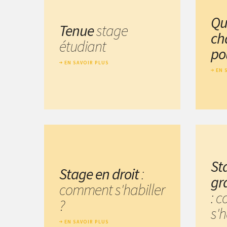
Qu
Tenue
stage
ch
étudiant
po
EN SAVOIR PLUS
EN 
St
Stage en droit
:
gr
comment s'habiller
: 
?
s'h
EN SAVOIR PLUS