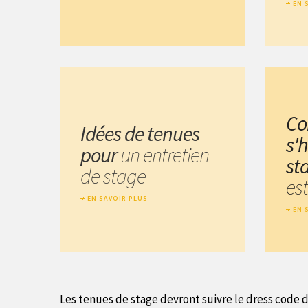
EN 
C
Idées de tenues
s'
pour
un entretien
st
de stage
est
EN SAVOIR PLUS
EN 
Les tenues de stage devront suivre le dress code de