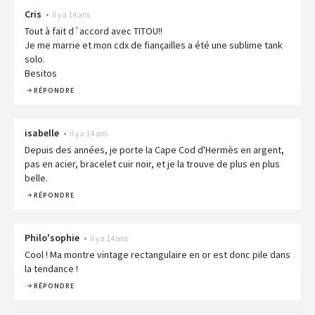
Cris
•
Il y a 14 ans
Tout à fait d´accord avec TITOU!!
Je me marrie et mon cdx de fiançailles a été une sublime tank
solo.
Besitos
RÉPONDRE
isabelle
•
Il y a 14 ans
Depuis des années, je porte la Cape Cod d'Hermès en argent,
pas en acier, bracelet cuir noir, et je la trouve de plus en plus
belle.
RÉPONDRE
Philo'sophie
•
Il y a 14 ans
Cool ! Ma montre vintage rectangulaire en or est donc pile dans
la tendance !
RÉPONDRE