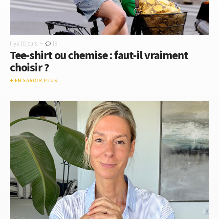
-
Il y a 10 jours
19
Tee-shirt ou chemise : faut-il vraiment
choisir ?
EN SAVOIR PLUS