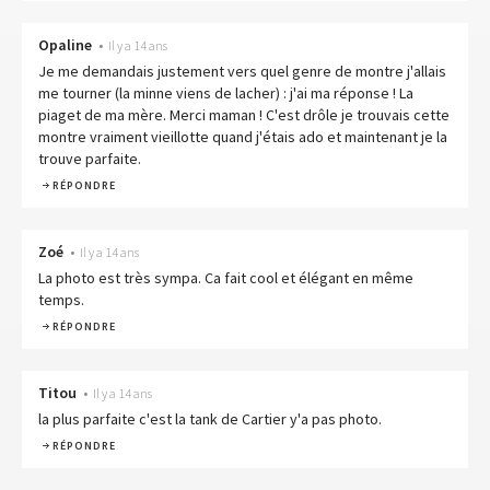
Opaline
•
Il y a 14 ans
Je me demandais justement vers quel genre de montre j'allais
me tourner (la minne viens de lacher) : j'ai ma réponse ! La
piaget de ma mère. Merci maman ! C'est drôle je trouvais cette
montre vraiment vieillotte quand j'étais ado et maintenant je la
trouve parfaite.
RÉPONDRE
Zoé
•
Il y a 14 ans
La photo est très sympa. Ca fait cool et élégant en même
temps.
RÉPONDRE
Titou
•
Il y a 14 ans
la plus parfaite c'est la tank de Cartier y'a pas photo.
RÉPONDRE