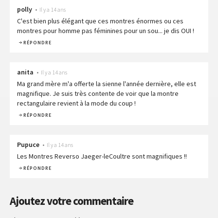
polly
•
Il y a 14 ans
C'est bien plus élégant que ces montres énormes ou ces
montres pour homme pas féminines pour un sou... je dis OUI !
RÉPONDRE
anita
•
Il y a 14 ans
Ma grand mère m'a offerte la sienne l'année dernière, elle est
magnifique. Je suis très contente de voir que la montre
rectangulaire revient à la mode du coup !
RÉPONDRE
Pupuce
•
Il y a 14 ans
Les Montres Reverso Jaeger-leCoultre sont magnifiques !!
RÉPONDRE
Ajoutez votre commentaire