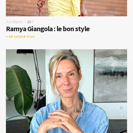
-
Il y a 18 jours
7
Ramya Giangola : le bon style
EN SAVOIR PLUS