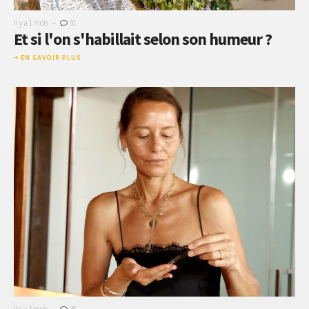
-
Il y a 1 mois
31
Et si l'on s'habillait selon son humeur ?
EN SAVOIR PLUS
-