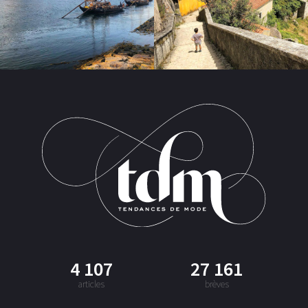
4 107
27 161
articles
brèves