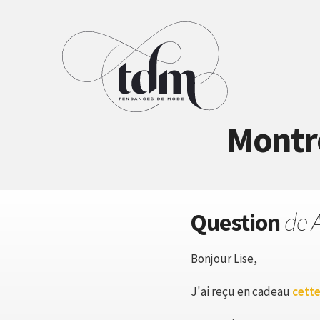
Montre
Question
de A
Bonjour Lise,
J'ai reçu en cadeau
cett