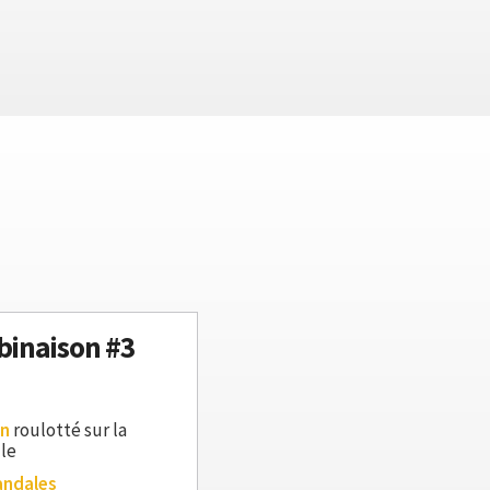
inaison #3
an
roulotté sur la
lle
andales