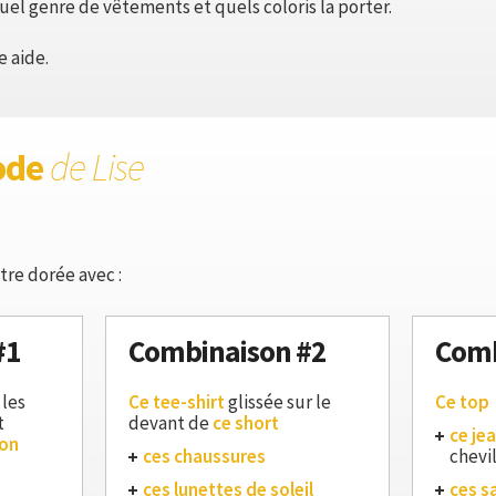
quel genre de vêtements et quels coloris la porter.
e aide.
ode
de Lise
tre dorée avec :
#1
Combinaison #2
Comb
les
Ce tee-shirt
glissée sur le
Ce top
t
devant de
ce short
ce je
lon
ces chaussures
chevi
ces lunettes de soleil
ces s