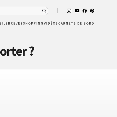
EILS
BRÈVES
SHOPPING
VIDÉOS
CARNETS DE BORD
orter ?