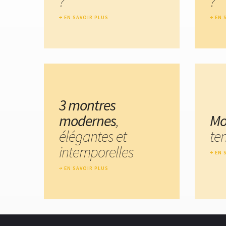
?
?
EN SAVOIR PLUS
EN 
3 montres
modernes
,
Mo
élégantes et
te
intemporelles
EN 
EN SAVOIR PLUS