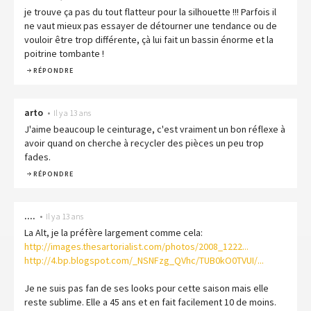
je trouve ça pas du tout flatteur pour la silhouette !!! Parfois il
ne vaut mieux pas essayer de détourner une tendance ou de
vouloir être trop différente, çà lui fait un bassin énorme et la
poitrine tombante !
RÉPONDRE
arto
•
Il y a 13 ans
J'aime beaucoup le ceinturage, c'est vraiment un bon réflexe à
avoir quand on cherche à recycler des pièces un peu trop
fades.
RÉPONDRE
....
•
Il y a 13 ans
La Alt, je la préfère largement comme cela:
http://images.thesartorialist.com/photos/2008_1222...
http://4.bp.blogspot.com/_NSNFzg_QVhc/TUB0kO0TVUI/...
Je ne suis pas fan de ses looks pour cette saison mais elle
reste sublime. Elle a 45 ans et en fait facilement 10 de moins.