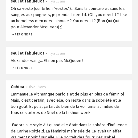
seul et fabuleux !
•
Il y a 13 ans
Oh sa veste (sur le lien "vestes")... Sans la ceinture et sans les
sangles aux poignets, je prends. I need it. (Oh you need it ? Like
an homeless men need a house ? You need it ? (Bon Qui Qui
pour Alexander Mcqueen)) ;)
RÉPONDRE
seul et fabuleux !
•
Il y a 13 ans
Alexander wang... Et non pas McQueen !
RÉPONDRE
Cohiba
•
Il y a 13 ans
Emmanuelle Alt manque parfois et de plus en plus de féminité.
Mais, c'est certain, avec elle, on reste dans la sobriété et le
bon goût. Et puis, ça fait du bien de la voir ainsi au milieu de
tous ces arbres de Noël de la fashion week.
J'adorais le style Alt quand elle était dans la sphère d'influence
de Carine Roitfeld. La féminité maîtrisée de CR avait un effet
vraiment positif sur elle. Elle portait des fourrures Isabel