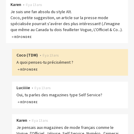
Karen
•
Il y a 13 ans
Je suis une fan absolu du style Alt.
Coco, petite suggestion, un article sur la presse mode
spécialisée pourrait s'avérer des plus intéressant! (J'imagine
que même au Canada tu dois feuilleter Vogue, L'Officiel & Co...).
RÉPONDRE
Coco
(
TDM
)
•
Il y a 13 ans
A quoi penses-tu précisément ?
RÉPONDRE
Luciiiie
•
Il y a 13 ans
Oui, tu parles des magazines type Self Service?
RÉPONDRE
Karen
•
Il y a 13 ans
Je pensais aux magazines de mode français comme le
Vogue, l'Officiel, Jalouse, Self Service, Numéro. J'aimerai