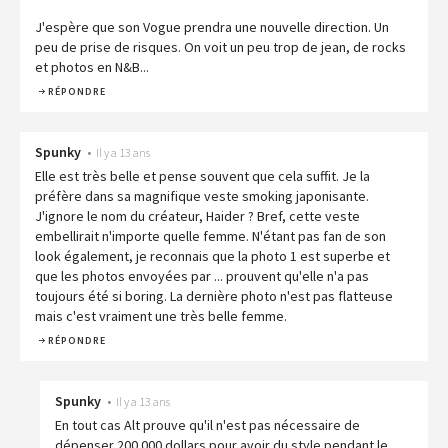
J'espère que son Vogue prendra une nouvelle direction. Un
peu de prise de risques. On voit un peu trop de jean, de rocks
et photos en N&B...
RÉPONDRE
Spunky
•
Il y a 13 ans
Elle est très belle et pense souvent que cela suffit. Je la
préfère dans sa magnifique veste smoking japonisante.
J'ignore le nom du créateur, Haider ? Bref, cette veste
embellirait n'importe quelle femme. N'étant pas fan de son
look également, je reconnais que la photo 1 est superbe et
que les photos envoyées par ... prouvent qu'elle n'a pas
toujours été si boring. La dernière photo n'est pas flatteuse
mais c'est vraiment une très belle femme.
RÉPONDRE
Spunky
•
Il y a 13 ans
En tout cas Alt prouve qu'il n'est pas nécessaire de
dépenser 200 000 dollars pour avoir du style pendant le