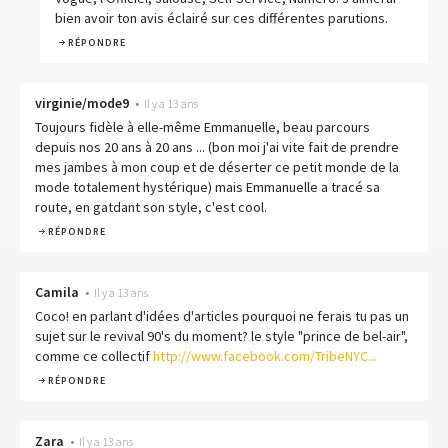
bien avoir ton avis éclairé sur ces différentes parutions.
RÉPONDRE
virginie/mode9
•
Il y a 13 ans
Toujours fidèle à elle-même Emmanuelle, beau parcours
depuis nos 20 ans à 20 ans ... (bon moi j'ai vite fait de prendre
mes jambes à mon coup et de déserter ce petit monde de la
mode totalement hystérique) mais Emmanuelle a tracé sa
route, en gatdant son style, c'est cool.
RÉPONDRE
Camila
•
Il y a 13 ans
Coco! en parlant d'idées d'articles pourquoi ne ferais tu pas un
sujet sur le revival 90's du moment? le style "prince de bel-air",
comme ce collectif
http://www.facebook.com/TribeNYC...
RÉPONDRE
Zara
•
Il y a 13 ans