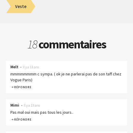
Veste
18
commentaires
Melt
•
Il y a 13 ans
mmmmmmmm c sympa. ( ok je ne parlerai pas de son taff chez
Vogue Paris)
RÉPONDRE
Mimi
•
Il y a 13 ans
Pas mal oui mais pas tous les jours..
RÉPONDRE