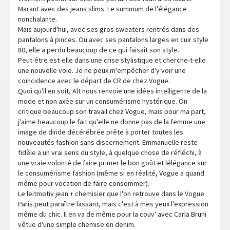
Marant avec des jeans slims. Le summum de l'élégance
nonchalante.
Mais aujourd'hui, avec ses gros sweaters rentrés dans des
pantalons à pinces. Ou avec ses pantalons larges en cuir style
80, elle a perdu beaucoup de ce qui faisait son style.
Peut-être est-elle dans une crise stylistique et cherche-t-elle
une nouvelle voie. Je ne peux m'empêcher d'y voir une
coïncidence avec le départ de CR de chez Vogue.
Quoi qu'il en soit, Alt nous renvoie une idées intelligente de la
mode et non axée sur un consumérisme hystérique. On
critique beaucoup son travail chez Vogue, mais pour ma part,
j'aime beaucoup le fait qu'elle ne donne pas de la femme une
image de dinde décérébrée prête à porter toutes les
nouveautés fashion sans discernement. Emmanuelle reste
fidèle a un vrai sens du style, à quelque chose de réfléchi, à
une vraie volonté de faire primer le bon goût et lélégance sur
le consumérisme fashion (même si en réalité, Vogue a quand
même pour vocation de faire consommer).
Le leitmotiv jean + chemisier que l'on retrouve dans le Vogue
Paris peut paraître lassant, mais c'est à mes yeux l'expression
même du chic. Il en va de même pour la couv' avec Carla Bruni
vêtue d'une simple chemise en denim.