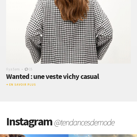
-
Il y a 5 ans
15
Wanted : une veste vichy casual
EN SAVOIR PLUS
Instagram
@tendancesdemode