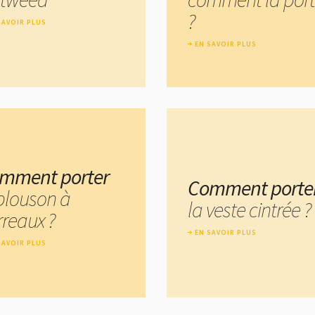
?
SAVOIR PLUS
EN SAVOIR PLUS
mment porter
Comment porte
 blouson à
la veste cintrée ?
rreaux ?
EN SAVOIR PLUS
SAVOIR PLUS