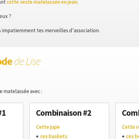
ant
cette veste matelassée en jean
.
eux ?
s impatiemment tes merveilles d'association.
ode
de Lise
e matelassée avec :
#1
Combinaison #2
Comb
Cette jupe
Cette 
ces baskets
ces b