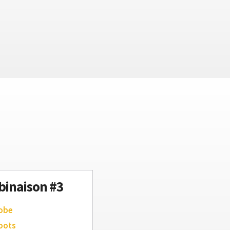
inaison #3
robe
oots