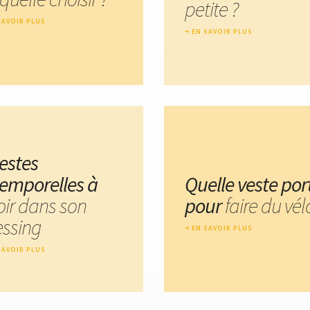
petite ?
SAVOIR PLUS
EN SAVOIR PLUS
vestes
temporelles à
Quelle veste por
oir dans son
pour
faire du vél
essing
EN SAVOIR PLUS
SAVOIR PLUS