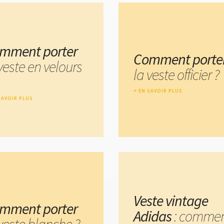
mment porter
Comment porte
veste en velours
la veste officier ?
EN SAVOIR PLUS
SAVOIR PLUS
Veste vintage
mment porter
Adidas
: comme
veste blanche ?