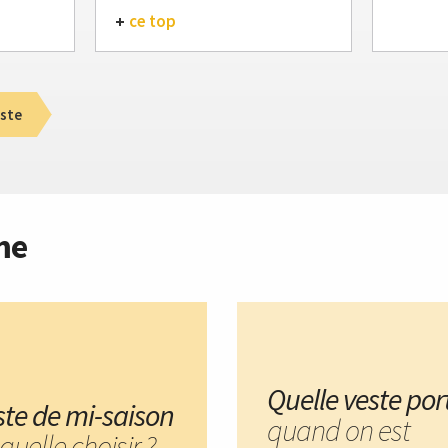
ce top
ste
me
Quelle veste por
ste de mi-saison
quand on est
aquelle choisir ?