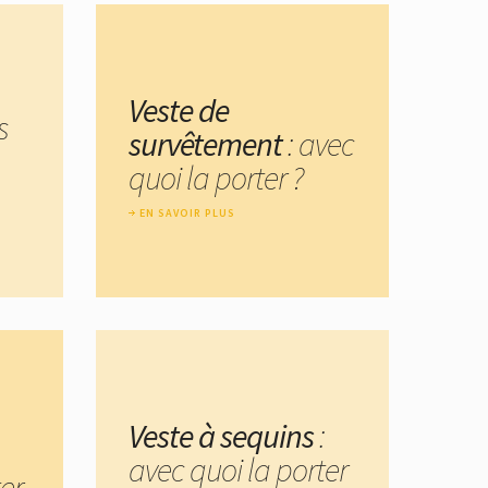
Veste de
s
survêtement
: avec
quoi la porter ?
EN SAVOIR PLUS
Veste à sequins
:
avec quoi la porter
er