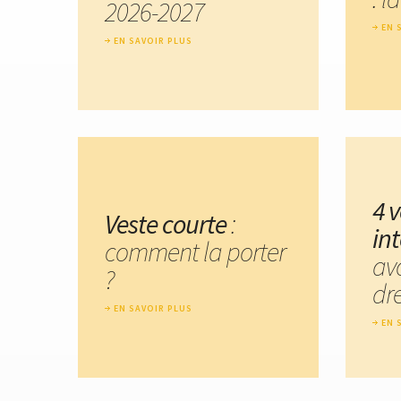
2026-2027
EN 
EN SAVOIR PLUS
4 
Veste courte
:
in
comment la porter
av
?
dr
EN SAVOIR PLUS
EN 