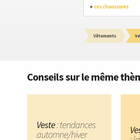
ces chaussures
Vêtements
Ve
Conseils sur le même thè
Veste
: tendances
Ve
automne/hiver
: l