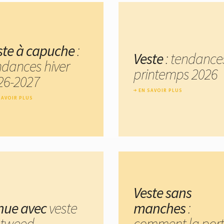
ste à capuche
:
Veste
: tendance
ndances hiver
printemps 2026
26-2027
EN SAVOIR PLUS
SAVOIR PLUS
Veste sans
nue avec
veste
manches
:
 tweed
comment la port