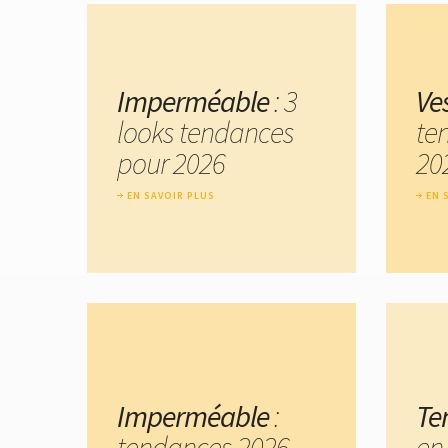
Imperméable
: 3
Ve
looks tendances
te
pour 2026
20
EN SAVOIR PLUS
EN 
Imperméable
:
Te
tendances 2026
en