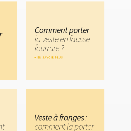
Comment porter
r
la veste en fausse
fourrure ?
EN SAVOIR PLUS
Veste à franges
:
nt
comment la porter