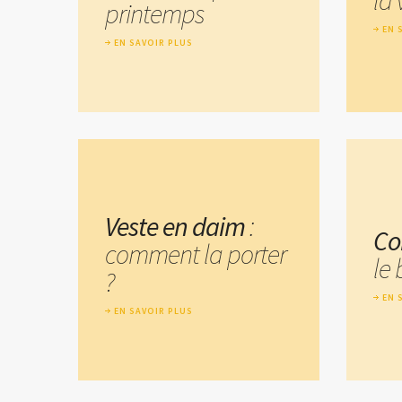
printemps
EN 
EN SAVOIR PLUS
Veste en daim
:
Co
comment la porter
le
?
EN 
EN SAVOIR PLUS