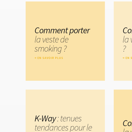
Comment porter
Co
la veste de
la 
smoking ?
?
EN SAVOIR PLUS
EN 
K-Way
: tenues
Co
tendances pour le
la 