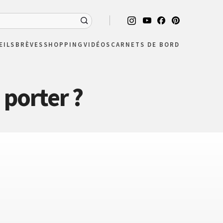
EILS
BRÈVES
SHOPPING
VIDÉOS
CARNETS DE BORD
 porter ?