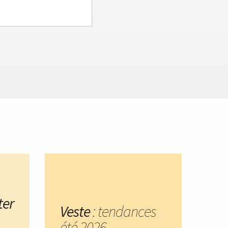
ter
Veste
: tendances
été 2026