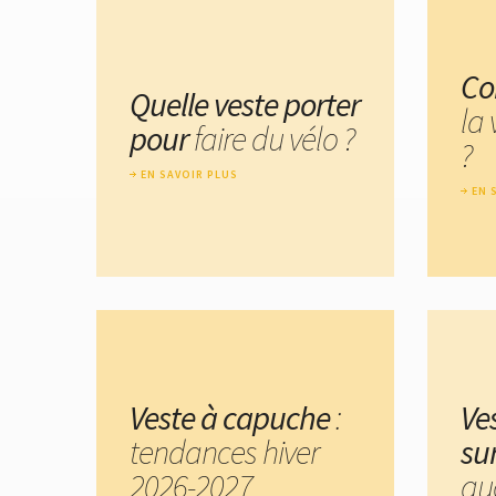
Co
Quelle veste porter
la 
pour
faire du vélo ?
?
EN SAVOIR PLUS
EN 
Veste à capuche
:
Ve
tendances hiver
su
2026-2027
quo