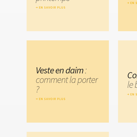
EN 
EN SAVOIR PLUS
Veste en daim
:
Co
comment la porter
le
?
EN 
EN SAVOIR PLUS