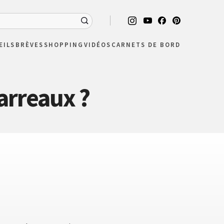
EILS
BRÈVES
SHOPPING
VIDÉOS
CARNETS DE BORD
arreaux ?