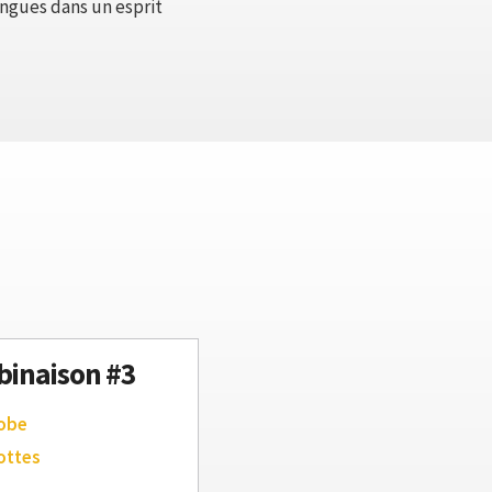
ongues dans un esprit
inaison #3
robe
ottes