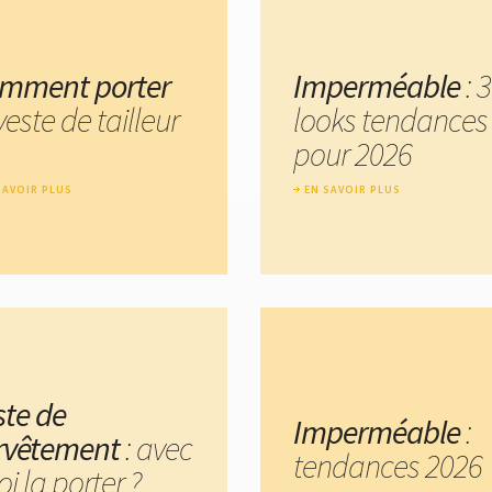
mment porter
Imperméable
: 3
veste de tailleur
looks tendances
pour 2026
SAVOIR PLUS
EN SAVOIR PLUS
ste de
Imperméable
:
rvêtement
: avec
tendances 2026
i la porter ?