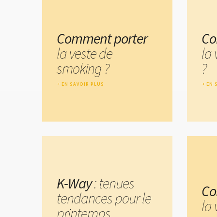
Comment porter
Co
la veste de
la 
smoking ?
?
EN SAVOIR PLUS
EN 
K-Way
: tenues
Co
tendances pour le
la 
printemps