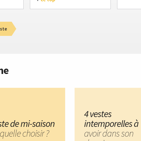
ste
me
4 vestes
ste de mi-saison
intemporelles à
aquelle choisir ?
avoir dans son