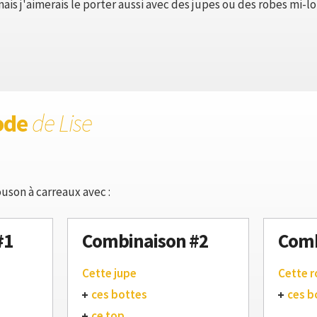
mais j'aimerais le porter aussi avec des jupes ou des robes mi-l
ode
de Lise
uson à carreaux avec :
#1
Combinaison #2
Comb
Cette jupe
Cette 
ces bottes
ces b
ce top