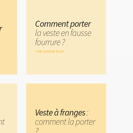
Comment porter
r
la veste en fausse
fourrure ?
EN SAVOIR PLUS
Veste à franges
:
nt
comment la porter
?