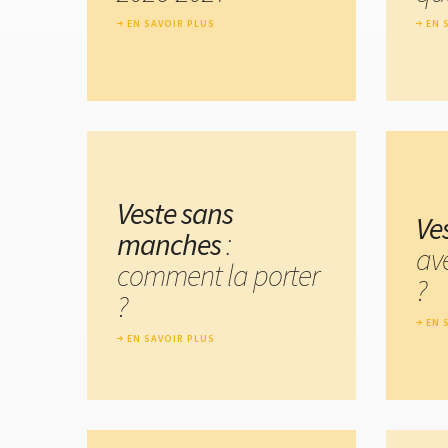
EN SAVOIR PLUS
EN 
Veste sans
Ve
manches
:
ave
comment la porter
?
?
EN 
EN SAVOIR PLUS