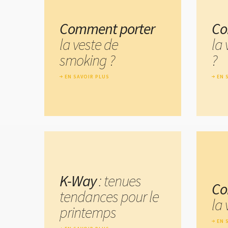
Comment porter
Co
la veste de
la 
smoking ?
?
EN SAVOIR PLUS
EN 
K-Way
: tenues
Co
tendances pour le
la 
printemps
EN 