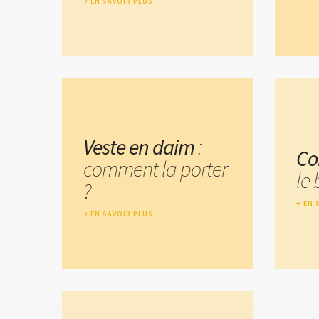
EN SAVOIR PLUS
Veste en daim
:
Co
comment la porter
le
?
EN 
EN SAVOIR PLUS