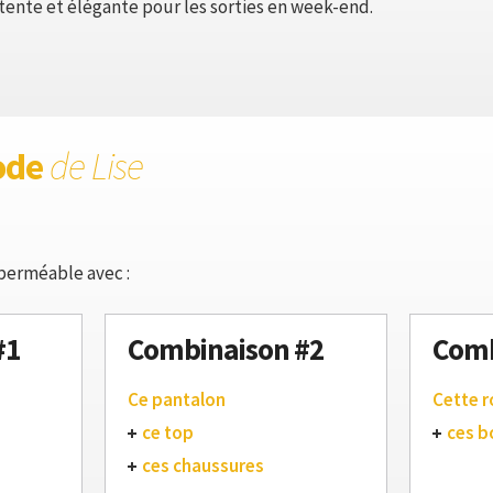
ente et élégante pour les sorties en week-end.
ode
de Lise
perméable avec :
#1
Combinaison #2
Comb
Ce pantalon
Cette 
ce top
ces b
ces chaussures