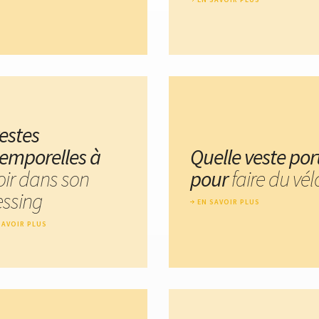
vestes
temporelles à
Quelle veste por
oir dans son
pour
faire du vél
essing
EN SAVOIR PLUS
SAVOIR PLUS