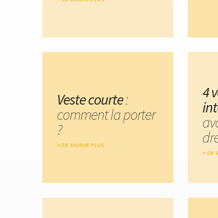
4 
Veste courte
:
in
comment la porter
av
?
dr
EN SAVOIR PLUS
EN 