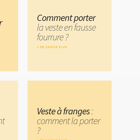
Comment porter
r
la veste en fausse
fourrure ?
EN SAVOIR PLUS
Veste à franges
:
nt
comment la porter
?