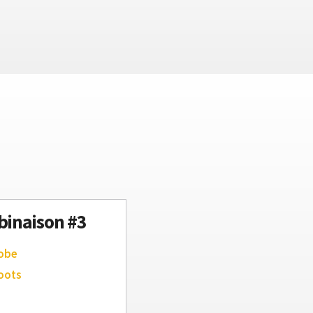
inaison #3
robe
oots