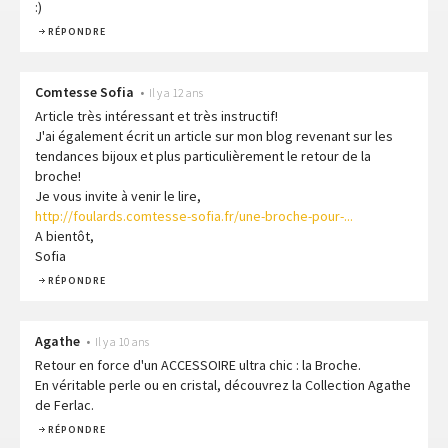
:)
RÉPONDRE
Comtesse Sofia
•
Il y a 12 ans
Article très intéressant et très instructif!
J'ai également écrit un article sur mon blog revenant sur les
tendances bijoux et plus particulièrement le retour de la
broche!
Je vous invite à venir le lire,
http://foulards.comtesse-sofia.fr/une-broche-pour-...
A bientôt,
Sofia
RÉPONDRE
Agathe
•
Il y a 10 ans
Retour en force d'un ACCESSOIRE ultra chic : la Broche.
En véritable perle ou en cristal, découvrez la Collection Agathe
de Ferlac.
RÉPONDRE