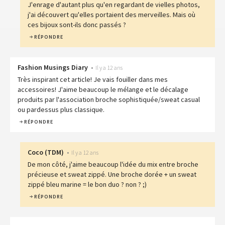
J'enrage d'autant plus qu'en regardant de vielles photos,
j'ai découvert qu'elles portaient des merveilles. Mais où
ces bijoux sont-ils donc passés ?
RÉPONDRE
Fashion Musings Diary
•
Il y a 12 ans
Très inspirant cet article! Je vais fouiller dans mes
accessoires! J'aime beaucoup le mélange et le décalage
produits par l'association broche sophistiquée/sweat casual
ou pardessus plus classique.
RÉPONDRE
Coco
(
TDM
)
•
Il y a 12 ans
De mon côté, j'aime beaucoup l'idée du mix entre broche
précieuse et sweat zippé. Une broche dorée + un sweat
zippé bleu marine = le bon duo ? non ? ;)
RÉPONDRE