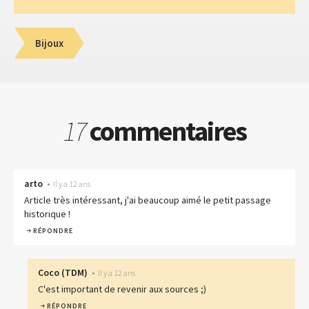
Bijoux
17
commentaires
arto
•
Il y a 12 ans
Article très intéressant, j'ai beaucoup aimé le petit passage
historique !
RÉPONDRE
Coco
(
TDM
)
•
Il y a 12 ans
C'est important de revenir aux sources ;)
RÉPONDRE