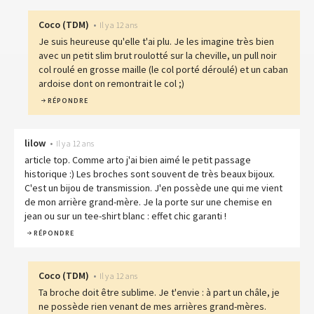
Coco
(
TDM
)
•
Il y a 12 ans
Je suis heureuse qu'elle t'ai plu. Je les imagine très bien
avec un petit slim brut roulotté sur la cheville, un pull noir
col roulé en grosse maille (le col porté déroulé) et un caban
ardoise dont on remontrait le col ;)
RÉPONDRE
lilow
•
Il y a 12 ans
article top. Comme arto j'ai bien aimé le petit passage
historique :) Les broches sont souvent de très beaux bijoux.
C'est un bijou de transmission. J'en possède une qui me vient
de mon arrière grand-mère. Je la porte sur une chemise en
jean ou sur un tee-shirt blanc : effet chic garanti !
RÉPONDRE
Coco
(
TDM
)
•
Il y a 12 ans
Ta broche doit être sublime. Je t'envie : à part un châle, je
ne possède rien venant de mes arrières grand-mères.