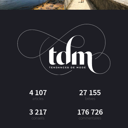
4 107
27 155
articles
brèves
3 217
176 726
conseils
commentaires