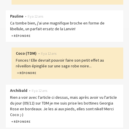
Pauline
•
Il y a 12 ans
Ca tombe bien, j'ai une magnifique broche en forme de
libellule, un parfait ersatz de la Lanvin!
RÉPONDRE
Coco
(
TDM
)
•
Il y a 12 ans
Fonces ! Elle devrait pouvoir faire son petit effet au
réveillon épinglée sur une sage robe noire...
RÉPONDRE
Archibald
•
Il y a 12 ans
Rien a voir avec l'article ci dessus, mais après avoir vu l'article
du jour (09/12) sur TDM je me suis prise les bottines Georgia
Rose en bordeaux. Je les ai aux pieds, elles sont nikel! Merci
Coco ;-)
RÉPONDRE