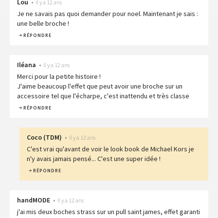
Lou
•
Il y a 12 ans
Je ne savais pas quoi demander pour noel. Maintenant je sais :
une belle broche !
RÉPONDRE
Iléana
•
Il y a 12 ans
Merci pour la petite histoire !
J'aime beaucoup l'effet que peut avoir une broche sur un
accessoire tel que l'écharpe, c'est inattendu et très classe
RÉPONDRE
Coco
(
TDM
)
•
Il y a 12 ans
C'est vrai qu'avant de voir le look book de Michael Kors je
n'y avais jamais pensé... C'est une super idée !
RÉPONDRE
handMODE
•
Il y a 12 ans
j'ai mis deux boches strass sur un pull saint james, effet garanti