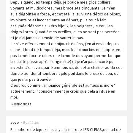
Depuis quelques temps déjà, je boude mes gros colliers
voyants et multicolores, mes bracelets clinquants. Je m'en
suis dégoûtée à force, et cet été j'ai suivi une détox de bijoux,
involontaire et inconsciente au départ, puis tout à fait
assumée désormais. Zéro bijoux, les poignets, le cou, les
doigts libres. Quant à mes oreilles, elles ne sont pas percées
et je n'ai jamais eu envie de sauter le pas.
Je rêve effectivement de bijoux très fins, j'en ai envie depuis
un petit bout de temps déjà, mais les bijoux fins ne supportent
pas la médiocrité (alors que la mode du voyant permettait que
la qualité passe après l'originalité) et je n'ai pas encore pu
investir. J'en avais parlé une fois ici, de cette chaîne ras-du-cou
dont le pendentif tomberait pile poil dans le creux du cou, et
que je n'ai pas trouvée...
C'est fou comme l'ambiance générale est au "less is more"
actuellement. Inconsciemment je crois que cela a infusé en
moi.
RÉPONDRE
seve
•
Il y a 11 ans
En matiere de bijoux fins ,il y a la marque LES CLEIAS,qui fait de