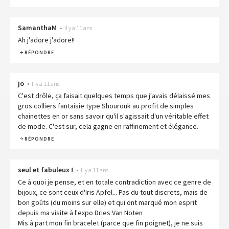
SamanthaM
•
Il y a 11 ans
Ah j'adore j'adore!!
RÉPONDRE
jo
•
Il y a 11 ans
C'est drôle, ça faisait quelques temps que j'avais délaissé mes
gros colliers fantaisie type Shourouk au profit de simples
chainettes en or sans savoir qu'il s'agissait d'un véritable effet
de mode. C'est sur, cela gagne en raffinement et élégance.
RÉPONDRE
seul et fabuleux !
•
Il y a 11 ans
Ce à quoi je pense, et en totale contradiction avec ce genre de
bijoux, ce sont ceux d'Iris Apfel... Pas du tout discrets, mais de
bon goûts (du moins sur elle) et qui ont marqué mon esprit
depuis ma visite à l'expo Dries Van Noten
Mis à part mon fin bracelet (parce que fin poignet), je ne suis