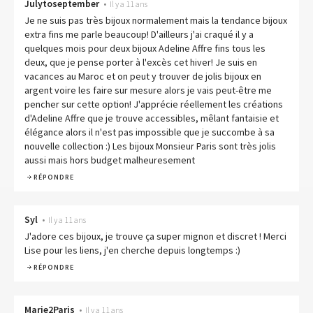
Julytoseptember
•
Il y a 11 ans
Je ne suis pas très bijoux normalement mais la tendance bijoux
extra fins me parle beaucoup! D'ailleurs j'ai craqué il y a
quelques mois pour deux bijoux Adeline Affre fins tous les
deux, que je pense porter à l'excès cet hiver! Je suis en
vacances au Maroc et on peut y trouver de jolis bijoux en
argent voire les faire sur mesure alors je vais peut-être me
pencher sur cette option! J'apprécie réellement les créations
d'Adeline Affre que je trouve accessibles, mêlant fantaisie et
élégance alors il n'est pas impossible que je succombe à sa
nouvelle collection :) Les bijoux Monsieur Paris sont très jolis
aussi mais hors budget malheuresement
RÉPONDRE
Syl
•
Il y a 11 ans
J'adore ces bijoux, je trouve ça super mignon et discret ! Merci
Lise pour les liens, j'en cherche depuis longtemps :)
RÉPONDRE
Marie2Paris
•
Il y a 11 ans