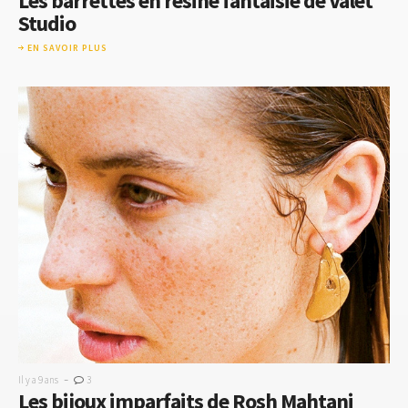
Les barrettes en résine fantaisie de Valet
Studio
EN SAVOIR PLUS
-
Il y a 9 ans
3
Les bijoux imparfaits de Rosh Mahtani