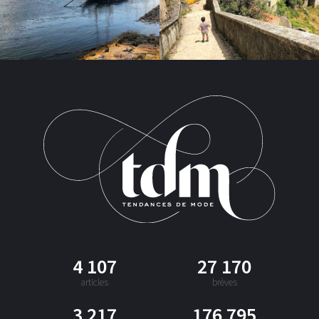
4 107
27 170
articles
brèves
3 217
176 795