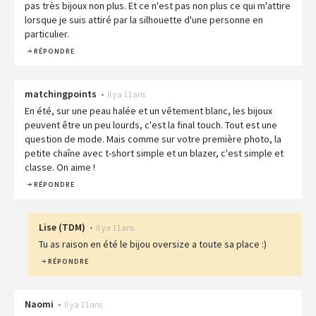
pas très bijoux non plus. Et ce n'est pas non plus ce qui m'attire
lorsque je suis attiré par la silhouette d'une personne en
particulier.
RÉPONDRE
matchingpoints
•
Il y a 11 ans
En été, sur une peau halée et un vêtement blanc, les bijoux
peuvent être un peu lourds, c'est la final touch. Tout est une
question de mode. Mais comme sur votre première photo, la
petite chaîne avec t-short simple et un blazer, c'est simple et
classe. On aime !
RÉPONDRE
Lise
(
TDM
)
•
Il y a 11 ans
Tu as raison en été le bijou oversize a toute sa place :)
RÉPONDRE
Naomi
•
Il y a 11 ans