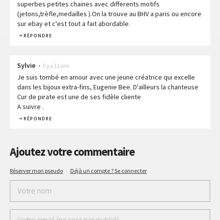
superbes petites chaines avec differents motifs
(jetons,trèfle,medailles ).On la trouve au BHV a paris ou encore
sur ebay et c'est tout a fait abordable.
RÉPONDRE
Sylvie
•
Il y a 11 ans
Je suis tombé en amour avec une jeune créatrice qui excelle
dans les bijoux extra-fins, Eugenie Bee. D'ailleurs la chanteuse
Cur de pirate est une de ses fidèle cliente
A suivre .
RÉPONDRE
Ajoutez votre commentaire
Réserver mon pseudo
·
Déjà un compte ? Se connecter