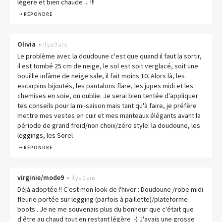
légère et bien chaude ... !!!
RÉPONDRE
Olivia
•
Il y a 9 ans
Le problème avec la doudoune c'est que quand il faut la sortir,
il est tombé 25 cm de neige, le sol est soit verglacé, soit une
bouillie infâme de neige sale, il fait moins 10. Alors là, les
escarpins bijoutés, les pantalons flare, les jupes midi et les
chemises en soie, on oublie. Je serai bien tentée d'appliquer
tes conseils pour la mi-saison mais tant qu'à faire, je préfère
mettre mes vestes en cuir et mes manteaux élégants avant la
période de grand froid/non choix/zéro style: la doudoune, les
leggings, les Sorel
RÉPONDRE
virginie/mode9
•
Il y a 9 ans
Déjà adoptée !! C'est mon look de l'hiver : Doudoune /robe midi
fleurie portée sur legging (parfois à paillette)/plateforme
boots . Je ne me souvenais plus du bonheur que c'était que
d'être au chaud tout en restant légère :-) J'avais une grosse