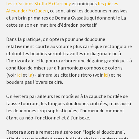
les créations Stella McCartney
et oniriques
les pièces
Alexander McQueen
, ce sont ainsi les doudounes massives
et un brin primaires de Demna Gvasalia qui donnent le La
cette saison en matière d'édredon portatif.
Dans la pratique, on optera pour une doudoune
relativement courte au volume plus carré que rectangulaire
et dont les boudins seront travaillés en diagonale ou à
l'horizontale. Elle pourra arborer une dégaine graphique - à
condition de miser sur d'harmonieux combos de coloris
(voir
ici
et
là
) - aimera les citations rétro (voir
ici
) et ne
boudera pas l'oversize ciré.
On évitera par ailleurs les modèles à la capuche bordée de
fausse fourrure, les longues doudounes cintrées, mais aussi
les doudounes trop sophistiquées, l'humeur du moment
étant au néo-fonctionnel et à l'unisexe.
Restera alors à remettre à zéro son "logiciel doudoune",
afin de pouvoir offrir à cette bulle de chaleur un dress code