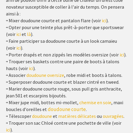
novateur susceptible de coller à l'air du temps. On pensera
ainsi à :
Mixer doudoune courte et pantalon flare (voir
ici
).
Opter pour une teinte plus prêt-à-porter que sportswear
(voir
ici
et
là
).
Faire participer sa doudoune courte à un look camaïeu
(voir
ici
).
Porter drapés et non zippés les modèles oversize (voir
ici
).
Troquer ses baskets contre une paire de boots à talons
hauts (voir
ici
).
Associer
doudoune oversize
, robe midi et boots à talons.
Superposer doudoune courte et blazer cintré en tweed.
Marier doudoune courte rouge, sous pull gris anthracite,
jean 501 et escarpins bijoutés.
Mixer jupe midi, bottes mi-mollet,
chemise en soie
, maxi
doudoune courte
boucles d'oreilles et
.
Télescoper
doudoune
et
matières délicates
ou
ouvragées
.
Troquer son sac Chloé contre une pochette de ville (voir
ici
).