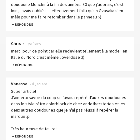
doudoune Moncler à la fin des années 80 que j'adorais, c'est
loin, j'avais oublié. Il a effectivement fallu qu'un Gvasalia s'en
mêle pour me faire retomber dans le panneau :-)
RÉPONDRE
Chris
•
Il y a 9 ans
merci pour ce point car elle redevient tellement à la mode ! en
Italie du Nord c'est même l'overdose :))
RÉPONDRE
Vanessa
•
Il y a 9 ans
Super article!
J'aimerai savoir du coup si t'avais repéré d'autres doudounes
dans le style rétro colorblock de chez andotherstories et les
deux autres doudounes que je n'ai pas réussi à repérer la
marque :p
Très heureuse de te lire !
RÉPONDRE