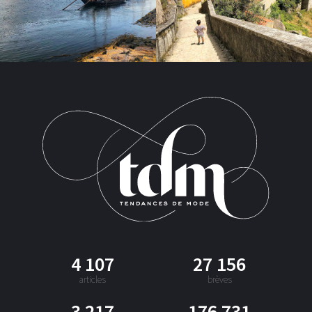
4 107
27 156
articles
brèves
3 217
176 731