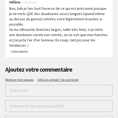
Hélène
•
Il y a 9 ans
Bon, bah je fais tout l'inverse de ce qui est préconisé puisque
je ne mets QUE des doudounes assez longues (quand même
au dessus du genou) cintrées voire légèrement évasées si
possible.
Vu ma silhouette (hanches larges, taille très fine), si je mets
une doudoune carrée non cintrée, on ne voit que mes hanches
et j'ai juste l'air d'un tonneau. Du coup, tant pis pour les
tendances :/
RÉPONDRE
Ajoutez votre commentaire
Réserver mon pseudo
·
Déjà un compte ? Se connecter