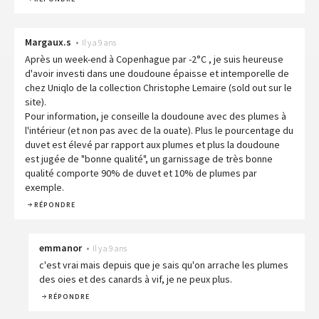
Margaux.s
•
Il y a 9 ans
Après un week-end à Copenhague par -2°C , je suis heureuse
d'avoir investi dans une doudoune épaisse et intemporelle de
chez Uniqlo de la collection Christophe Lemaire (sold out sur le
site).
Pour information, je conseille la doudoune avec des plumes à
l'intérieur (et non pas avec de la ouate). Plus le pourcentage du
duvet est élevé par rapport aux plumes et plus la doudoune
est jugée de "bonne qualité", un garnissage de très bonne
qualité comporte 90% de duvet et 10% de plumes par
exemple.
RÉPONDRE
emmanor
•
Il y a 9 ans
c'est vrai mais depuis que je sais qu'on arrache les plumes
des oies et des canards à vif, je ne peux plus.
RÉPONDRE