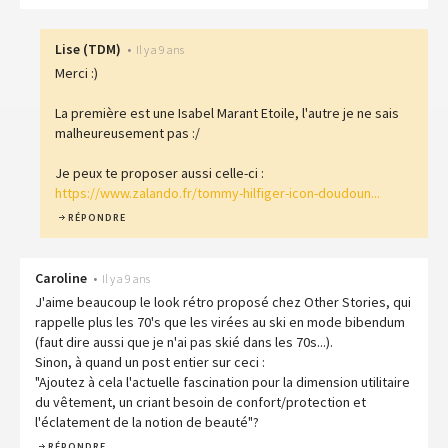
Lise
(
TDM
)
•
Il y a 9 ans
Merci :)
La première est une Isabel Marant Etoile, l'autre je ne sais
malheureusement pas :/
Je peux te proposer aussi celle-ci :
https://www.zalando.fr/tommy-hilfiger-icon-doudoun...
RÉPONDRE
Caroline
•
Il y a 9 ans
J'aime beaucoup le look rétro proposé chez Other Stories, qui
rappelle plus les 70's que les virées au ski en mode bibendum
(faut dire aussi que je n'ai pas skié dans les 70s...).
Sinon, à quand un post entier sur ceci :
"Ajoutez à cela l'actuelle fascination pour la dimension utilitaire
du vêtement, un criant besoin de confort/protection et
l'éclatement de la notion de beauté"?
RÉPONDRE