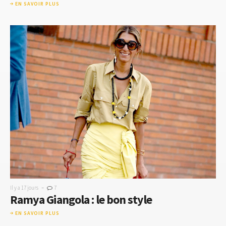
EN SAVOIR PLUS
-
Il y a 17 jours
7
Ramya Giangola : le bon style
EN SAVOIR PLUS