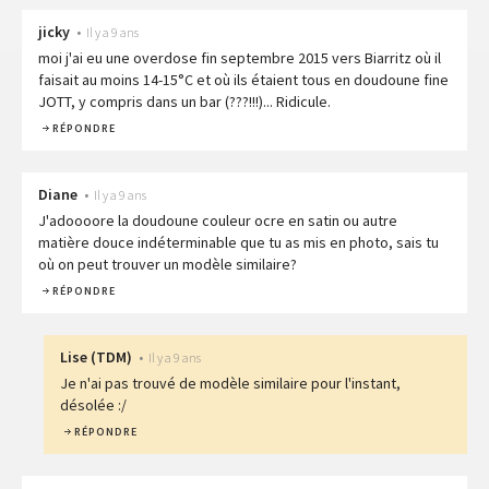
jicky
•
Il y a 9 ans
moi j'ai eu une overdose fin septembre 2015 vers Biarritz où il
faisait au moins 14-15°C et où ils étaient tous en doudoune fine
JOTT, y compris dans un bar (???!!!)... Ridicule.
RÉPONDRE
Diane
•
Il y a 9 ans
J'adoooore la doudoune couleur ocre en satin ou autre
matière douce indéterminable que tu as mis en photo, sais tu
où on peut trouver un modèle similaire?
RÉPONDRE
Lise
(
TDM
)
•
Il y a 9 ans
Je n'ai pas trouvé de modèle similaire pour l'instant,
désolée :/
RÉPONDRE