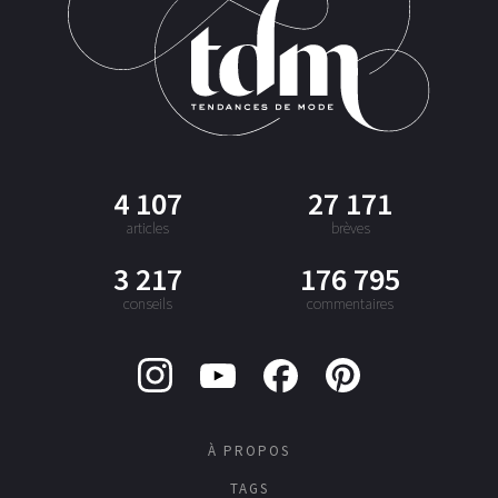
4 107
27 171
articles
brèves
3 217
176 795
conseils
commentaires
À PROPOS
TAGS