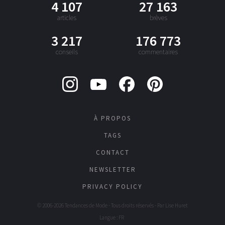
4 107
27 163
articles
brèves
3 217
176 773
conseils
commentaires
À PROPOS
TAGS
CONTACT
NEWSLETTER
PRIVACY POLICY
© 2006-2026 Tendances de Mode - Tous droits réservés - Par
Lise Huret
Langue : FR